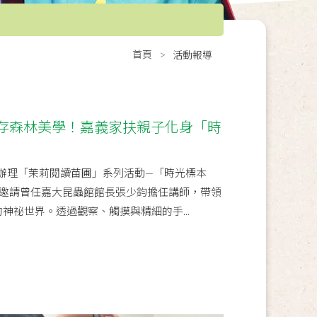
首頁
活動報導
存森林美學！嘉義家扶親子化身「時
日辦理「茉莉閱讀苗圃」系列活動—「時光標本
邀請曾任嘉大昆蟲館館長張少鈞擔任講師，帶領
的神祕世界。透過觀察、觸摸與精細的手...