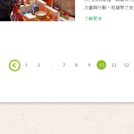
力量與行動，就凝聚了支持
了解更多
1
2
...
7
8
9
10
11
12