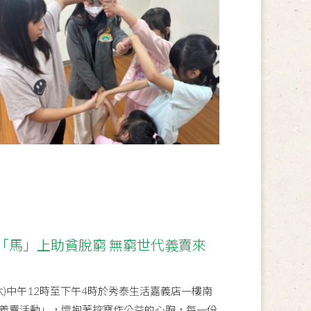
「馬」上助貧脫窮 無窮世代義賣來
六)中午12時至下午4時於秀泰生活嘉義店一樓南
義賣活動」，懷抱著挖寶作公益的心胸，每一份