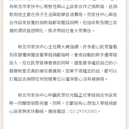
為新北市家扶中心常態性與以上店家合作之捐款箱，此捐
款用途主要在孩子生活與助學各項費用。而家扶中心與各
合作店家放置的捐款箱都有醒目說明，包括收款及開立收
據的資訊皆透明化，務求帶給社會大眾責信。
新北市家扶中心主任周大堯強調，許多愛心民眾當看
到收銀檯旁擺放著零錢捐獻箱時，會很自動的將手邊零錢
投入，但在民眾發揮善意的同時，還是要多確認自己的小
額善款是否真的被妥善運用。如果不很確定的話，都可以
打電話去詢問任何受贈單位以確保愛心沒有被誤用。
新北市家扶中心呼籲民眾在光臨正式零錢捐合作店家
時一同關懷弱勢兒童，同時，也歡迎有心想加入零錢捐愛
心店家與家扶聯絡。連絡電話：02-29592085。