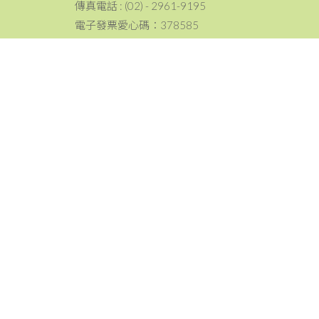
傳真電話 : (02) - 2961-9195
電子發票愛心碼：378585
電話：02-2959-2085
傳真：02-2961-9195
地址：22064新北市板橋區忠孝路214號
聯絡資訊
email：tpc@ccf.org.tw
新北市家扶中心
Copyright © 新北市家扶中心 版權所有。 Designed by Weya
網頁設計