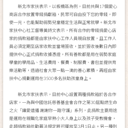
新北市家扶表示，以板橋區為例，目前共與17個愛心
商店合作放置零錢捐獻箱，民眾可自由投下您的零錢，即
使一元，也能幫助弱勢兒童穩定生活與正常就學。新北市
家扶中心社工督導黃詩文表示，所有合作的零錢捐愛心店
家的捐款箱都是由家扶中心工作人員親自放置，且工作人
員必須定期至店家收款並當場簽收，並於簽收後數日內即
提供中心正式捐款收據憑證，所有善款都是用在弱勢家庭
學童的學用品、生活費用、餐費、制服費、書包並提供育
樂活動等，透過社會大眾一點一滴的善心累積，再經由家
扶中心規劃運用在3500多名扶助孩童身上。
新北市家扶表示，目前中心設置兩種捐款箱於各合作
店家，一為與中國信託慈善基金會合作之第30屆點燃生命
之火「讓愛遠播 謝謝你一路守護」系列，此捐款主要用途
是運用在親職化家庭早熟小大人身上以及孩子受教機會，
此類捐款箱依勸募法規定將可擺放至3月1日止。另一種則