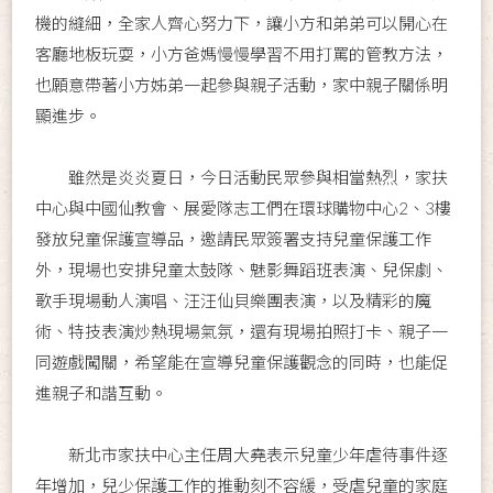
機的縫細，全家人齊心努力下，讓小方和弟弟可以開心在
客廳地板玩耍，小方爸媽慢慢學習不用打罵的管教方法，
也願意帶著小方姊弟一起參與親子活動，家中親子關係明
顯進步。
雖然是炎炎夏日，今日活動民眾參與相當熱烈，家扶
中心與中國仙教會、展愛隊志工們在環球購物中心2、3樓
發放兒童保護宣導品，邀請民眾簽署支持兒童保護工作
外，現場也安排兒童太鼓隊、魅影舞蹈班表演、兒保劇、
歌手現場動人演唱、汪汪仙貝樂團表演，以及精彩的魔
術、特技表演炒熱現場氣氛，還有現場拍照打卡、親子一
同遊戲闖關，希望能在宣導兒童保護觀念的同時，也能促
進親子和諧互動。
新北市家扶中心主任周大堯表示兒童少年虐待事件逐
年增加，兒少保護工作的推動刻不容緩，受虐兒童的家庭