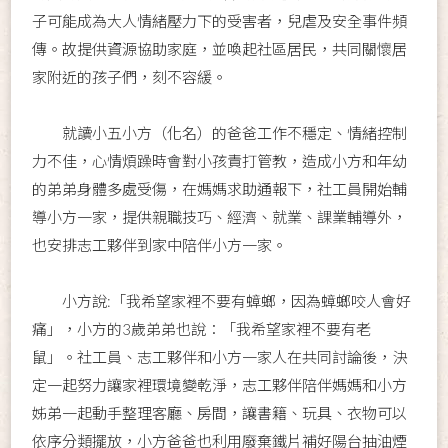
子可能成為大人情緒壓力下的受害者，兒虐及安全事件頻
傳。故提供資源協助家庭，並喚起社區居民，共同關懷居
家附近的孩子們，刻不容緩。
就讀小五小方（化名）的爸爸工作不穩定、情緒控制
力不佳，心情煩躁時會對小孩責打管教，造成小方和年幼
的弟弟身體多處受傷，在媽媽求助通報下，社工員開始輔
導小方一家，提供親職技巧、經濟、就業、課業輔導外，
也安排志工夥伴到家中陪伴小方一家。
小方說:「我希望家裡不要有蟑螂，因為蟑螂咬人會好
痛」，小方的3歲弟弟也說：「我希望家裡不要有老
鼠」。社工員、志工夥伴和小方一家人在共同討論後，決
定一起努力讓家裡環境變乾淨，志工夥伴陪伴媽媽和小方
姊弟一起動手整理客廳、房間，讓書籍、玩具、衣物可以
依序分類擺放，小方爸爸也利用廢棄鐵片補好陽台抽油煙