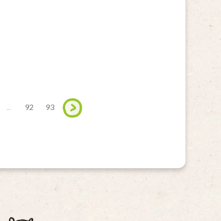
...
92
93