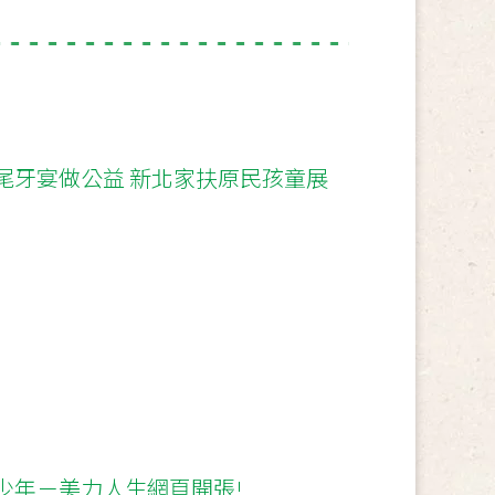
尾牙宴做公益 新北家扶原民孩童展
少年－美力人生網頁開張!