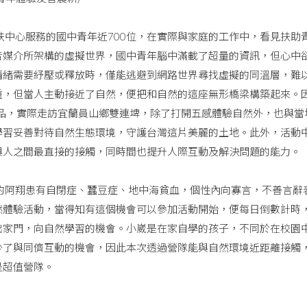
中心服務的國中青年近700位，在實際與家庭的工作中，看見扶助
音媒介所架構的虛擬世界，國中青年腦中滿載了超量的資訊，但心中
情緒需要紓壓或釋放時，僅能逃避到網路世界尋找虛擬的同溫層，難
重，但當人主動接近了自然，便把和自然的這座無形橋梁構築起來。
產品，實際走訪宜蘭員山鄉雙連埤，除了打開五感體驗自然外，也與當
學習妥善對待自然生態環境，守護台灣這片美麗的土地。此外，活動
與人之間最直接的接觸，同時間也提升人際互動及解決問題的能力。
阿翔患有自閉症、蠶豆症、地中海貧血，個性內向寡言，不善言辭
然體驗活動，當得知有這個機會可以參加活動開始，便每日倒數計時
出家門，向自然學習的機會。小崴是在家自學的孩子，不同於在校園
少了與同儕互動的機會，因此本次透過營隊能與自然環境近距離接觸
是超值營隊。