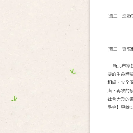
(圖二：透
(圖三：實際
新北市家扶
要的生命體
相處、安全
滿，再次的
社會大眾的
學金】專線:02-2