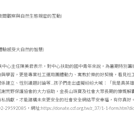
過夜間觀察與自然生態親密的互動)
體驗感受大自然的智慧)
中心主任陳美君表示，對中心扶助的國中青年來說，為暑期特別籌
驗與學習，更是專業社工運用團體動力、寓教於樂的好契機，看見社
關係建立、性別議題討論等…孩子們走出虛擬紛紛大喊：「我是真英雄
感謝荒野保護協會的大力協助，金長山珠寶及社會大眾長期的慷慨解
無私捐獻，才能建構未來更安全的社會安全網絡平安幸福，有你真好
9592085，網址:https://donate.ccf.org.tw/z_37/1-1-form.htm?di