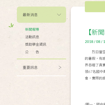
最新消息
新聞報導
【新聞
活動訊息
2018 / 08 / 
獎助學金資訊
公 告
烈日當空，
的暑假，有
界吞噬了真
重要訊息
領67名國
會，實際的
(圖一：國中