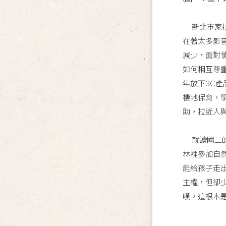
新北市家扶
在著太多影
減少，面對
如何相互尊
年放下3C
棲地保育，
助，拉近人
就讀國二的
林裡參加自
能給孩子走
主權，但卻
嘆，這根本