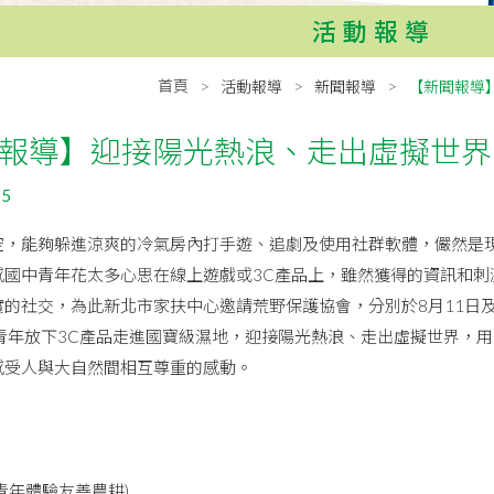
活動報導
首頁
活動報導
新聞報導
【新聞報導
報導】迎接陽光熱浪、走出虛擬世界
15
能夠躲進涼爽的冷氣房內打手遊、追劇及使用社群軟體，儼然是現
感國中青年花太多心思在線上遊戲或3C產品上，雖然獲得的資訊和刺
實的社交，為此新北市家扶中心邀請荒野保護協會，分別於8月11日及
中青年放下3C產品走進國寶級濕地，迎接陽光熱浪、走出虛擬世界，
感受人與大自然間相互尊重的感動。
青年體驗友善農耕)