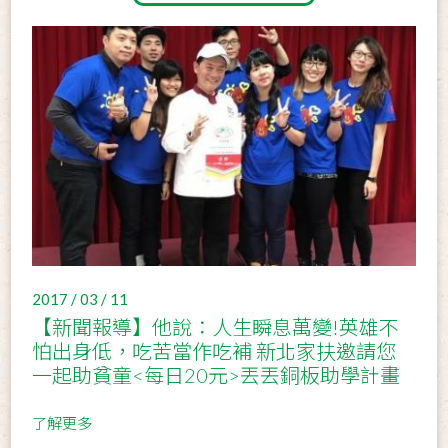
2017 / 03 / 11
【新聞報導】他說：人生瞬息萬變!英雄不
怕出身低，吃苦當作吃補 新北家扶邀請您
一起助貧童<每日20元>丟丟銅板助學計畫
了解更多