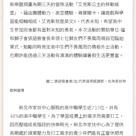
新樂園規畫為期三天的營隊活動「艾克斯公主的移動城
堡」，藉由團體動力、高空體驗、尋寶關卡，讓遊戲與學
習能相輔相成，艾克斯就是英文X，代表未知，希望高中
生參加完後都有面對未知的勇氣。本次活動的贊助單位-福
和獅子會張語宸會長率領七位獅友們不畏風雨親自蒞臨始
業式，勉勵同時肯定高中生們不畏風雨仍積極外出活動，
也期許能透過三天活動有滿滿的體驗讓暑假生活更豐富。
圖二:張語宸會長(左)代表接受感謝狀，右為家扶林
啟琳督導
新北市家扶中心服務的高中職學生近715位，共有
48%的高中職學生，為了學習經費上的需求而需要打工，
因而壓縮成長階段的快樂時光。新北市家扶中心為了提供
長期處於課業壓力及打工需求的青少年們能有正當休閒育