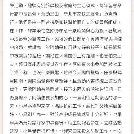
樂活動，體驗有別於學校及家庭的生活模式，每年皆會舉
行高中長長營。活動是由「新北市家扶之友會」負責執
行，他們是由一群曾接受家扶幫忙而自立的成員所組成，
在工作、課業繁忙之餘仍願意奉獻時間與心力投入暑期高
中成長營的籌備工作，難得的假日都是在會議流程與排練
中度過。就讀高二的阿綸是位沉默安靜的孩子，成長過程
中被霸凌的經驗，讓他在人際關係上有距離，也害怕交朋
友，整日僅能與虛擬世界作伴。阿綸這次來參加是被社工
半推半就，也沒什麼興趣，雖然今天颱風攪局，僅參與尋
寶闖關，讓阿綸覺得非常新鮮，且活動內容將線上遊戲真
實化，更讓阿綸有熟悉感，接下來兩天的活動皆延期，但
仍澆熄不了阿綸想要參加的心，一直期待活動復活的那一
天。小昌為單親家庭，媽媽忙於工作，需代理父職照顧弟
妹，小昌剛升高一，對於高中成長營感到十分新鮮，也早
早與媽媽討論好家中事務後，就主動報名參加。營隊活動
延期，小昌覺得很可惜，也趕緊回家投入防颱工作。本次