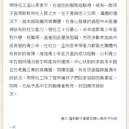
帶隊社工溫以柔表示，在過往的服務經驗裡，總有一群孩
子習慣默默待在人群之外，在不善與他人交際、溝通的情
況下，越來越疏離同儕團體，在身心發展的過程中未能獲
得該有的社交能力，使社工十分憂心。未來這群青少年面
對升學、就職等，皆會因此遭受阻礙，然而多數參加高中
成長營的青少年，在社交、正向思考等能力都能在團體內
有良好的發揮，增加青少年此方面的成功經驗，以利青少
年在相同情況發生時能有所運用。中心扶助的家庭多半居
住在老舊公寓的高樓層、頂樓加蓋、有些恐面臨房屋漏水
的狀況，帶隊社工除了提早讓孩子們回家協助防颱事宜，
同時，也給予高中生防颱機會教育，好因應突發狀
況。
圖三:福和獅子會獅友開心與孩子玩成
一片