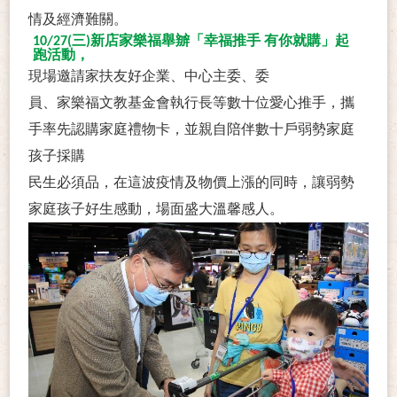
情及經濟難關。
10/27(三)新店家樂福舉辧「幸福推手 有你就購」起
跑活動，
現場邀請家扶友好企業、中心主委、委
員、家樂福文教基金會執行長等數十位愛心推手，攜
手率先認購家庭禮物卡，並親自陪伴數十戶弱勢家庭
孩子採購
民生必須品，在這波疫情及物價上漲的同時，讓弱勢
家庭孩子好生感動，場面盛大溫馨感人。