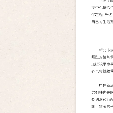
回憶民國7
扶中心接洽
伴超過1千
自己的生活
新北市家扶
類型的鏡片
加近視學童
心也會繼續
居住新店的
弟姐妹也是
婭到眼鏡行
謝，望著孩