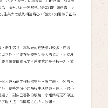
息，浮現「做得到就加減幫忙」的念頭，就與家
務，沒有想到一晃眼竟已是23個年頭過去，陪
葉先生與太太感到相當窩心，他說，知道孩子正為
，發生弱視、高散光的症狀相對較多，而這一
補助之外，也能在配鏡得到最大的協助，同時增
配鏡事業交由視光學科系畢業的長子接手外，愛
個人兼兩份工作獨撐家計。據了解，小婭的兄
務外，還時常貼心的補給生活物資。這天巧遇小
挑選了一副自己喜歡的眼鏡，小婭媽媽更不停道
熟了啦！這一份同理之心令人欽佩。