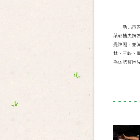
新北市家扶
葉彰桔夫婦
覺障礙，並
林、三峽、
為弱勢貧困