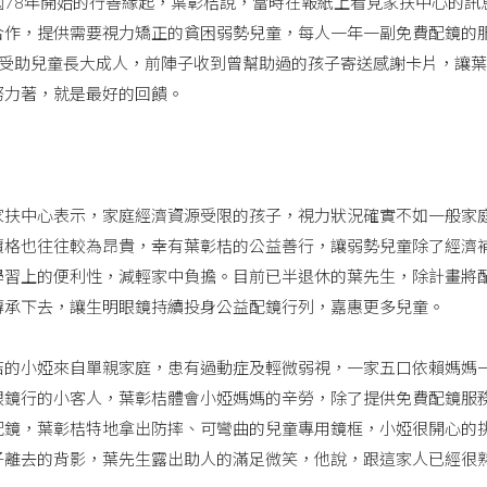
8年開始的行善緣起，葉彰桔說，當時在報紙上看見家扶中心的訊
合作，提供需要視力矯正的貧困弱勢兒童，每人一年一副免費配鏡的服
名受助兒童長大成人，前陣子收到曾幫助過的孩子寄送感謝卡片，讓
努力著，就是最好的回饋。
中心表示，家庭經濟資源受限的孩子，視力狀況確實不如一般家庭
價格也往往較為昂貴，幸有葉彰桔的公益善行，讓弱勢兒童除了經濟
學習上的便利性，減輕家中負擔。目前已半退休的葉先生，除計畫將
傳承下去，讓生明眼鏡持續投身公益配鏡行列，嘉惠更多兒童。
小婭來自單親家庭，患有過動症及輕微弱視，一家五口依賴媽媽一
眼鏡行的小客人，葉彰桔體會小婭媽媽的辛勞，除了提供免費配鏡服
配鏡，葉彰桔特地拿出防摔、可彎曲的兒童專用鏡框，小婭很開心的
子離去的背影，葉先生露出助人的滿足微笑，他說，跟這家人已經很