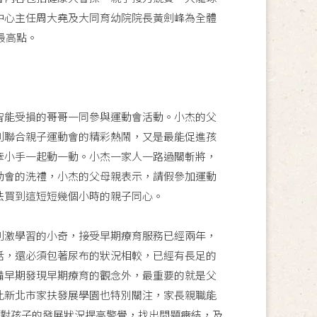
中心主任周大堯及大同育幼院院長黃劍峰為全體
最高點。
能受損的哥哥一同參與運動會活動。小杰的父
到聯合親子運動會的精彩熱鬧，又是最能促進孩
牽小手一起動一動。小杰一家人一路過關斬將，
動會的洗禮，小杰的父母親表示，請假參加運動
法買到這短短幾個小時的親子同心。
激學習的小奇，接受早期療育服務已經兩年，
話，還必須包著尿布的狀況相較，已經有長足的
備早期發現早期療育的觀念外，最重要的就是父
此新北市家扶發展學園也特別關注，家長親職能
，對孩子的發展狀況提高警覺，找出問題癥結，及