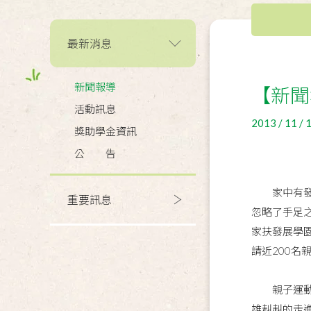
最新消息
新聞報導
【新聞
活動訊息
2013 / 11 / 
獎助學金資訊
公 告
家中有發展
重要訊息
忽略了手足
家扶發展學
請近200
親子運動會
雄赳赳的走