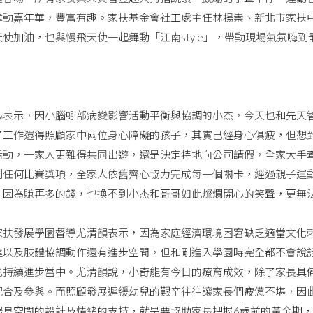
律動嘉年華，豐富有趣。家扶基金會社工處主任林揚崇、新北市家扶
使加油，也與慢飛天使一起舞動「江南style」，帶動現場氣氛嗨到
示，因小腦蚓部病變影響活動平衡與協調的小杰，今天也和先天智
了工作還得照顧家中兩位身心障礙的孩子，其實已經身心俱疲，但想
活動，一家人更難得共同出遊，還是決定特地向公司請假，全家大手
到任何比賽獎項，全家人依舊齊心協力完成每一個關卡，經過親子運
，因為賺再多的錢，也換不到小杰和哥哥如此燦爛開心的笑聲，更無
發展學園督導尤清韻表示，因為家庭經濟環境困窘缺乏適當文化刺
達以及肢體協調動作還有進步空間，但和剛進入學園時完全都不會說
也持續進步當中。尤清韻說，小奇能有今日的療育成效，除了家長具
配合及參與。而照顧發展遲緩幼兒的艱辛往往讓家長們疲憊不堪，因
喘息空間的設計及情緒的支持，就是要協助家長把握6歲前的黃金期