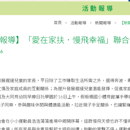
活動報導
首頁
活動報導
新聞報導
【新
報導】「愛在家扶．慢飛幸福」聯合
16
遲緩兒童的家長，平日除了工作賺取生活所需之外，還得奔波、專
之情及家庭成員的互動關係；為提升發展遲緩兒童潛能發揮，促進家
園及大同育幼院早療日托學園於16日上午，假板橋國小體育館攜手舉
名親子同樂，參與趣味休閒與體適能活動，拉近親子手足關係，也讓緊
在小小運動員浩浩蕩蕩進場中揭開序幕，這群慢飛天使也許不懂得
進會場，所有家長與來賓皆豎起大拇指說讚，鼓勵的掌聲不停。運動