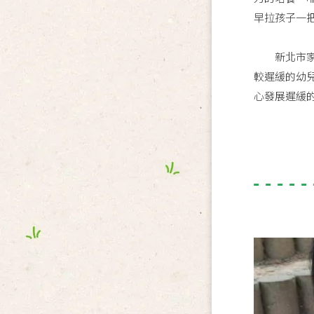
早拉孩子一
新北市家扶
較遲緩的幼
心發展遲緩的