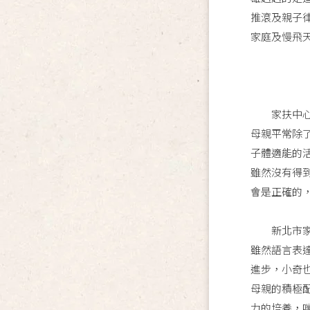
推滾及親子
家庭及慢飛天
家扶中心表
母親平常除
子體適能的
雖然沒有得
會是正確的
新北市家扶
雖然語言表
進步，小奇
母親的積極
力的培養，