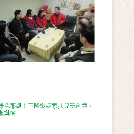
綠色耶誕！正隆邀請家扶兒玩創意，
聖誕樹