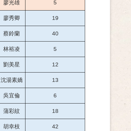
廖光雄
5
廖秀卿
19
蔡鈴蘭
40
林裕凌
5
劉美星
12
沈湯素嬌
13
吳宜倫
6
蒲彩紋
18
胡幸枝
42