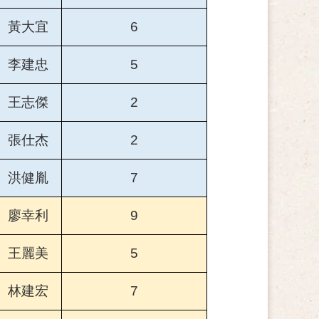
黃大宜
6
李建忠
5
王志傑
2
張仕杰
2
洪健胤
7
廖幸利
9
王麗美
5
林建宏
7