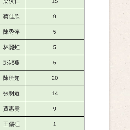
梁俊仁
15
蔡佳欣
9
陳秀萍
5
林麗虹
5
彭淑燕
5
陳琉趁
20
張明道
14
賈惠雯
9
王儷砡
1