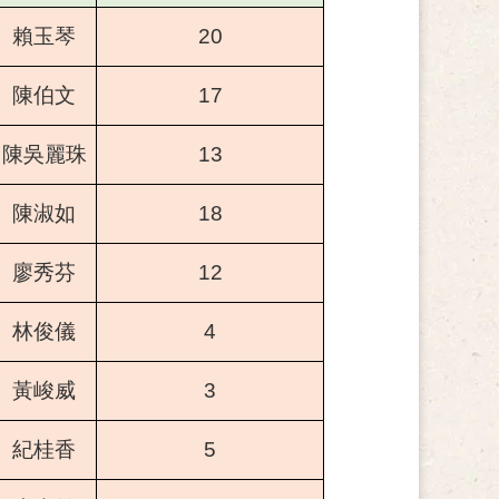
賴玉琴
20
陳伯文
17
陳吳麗珠
13
陳淑如
18
廖秀芬
12
林俊儀
4
黃峻威
3
紀桂香
5