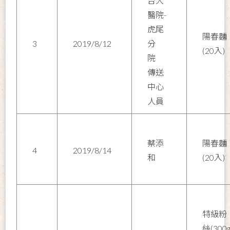
台大
醫院-
虎尾
陽春麵
3
2019/8/12
分
(20入)
院
傳送
中心
人員
蔡添
陽春麵
4
2019/8/14
和
(20入)
特級粉
絲(300g