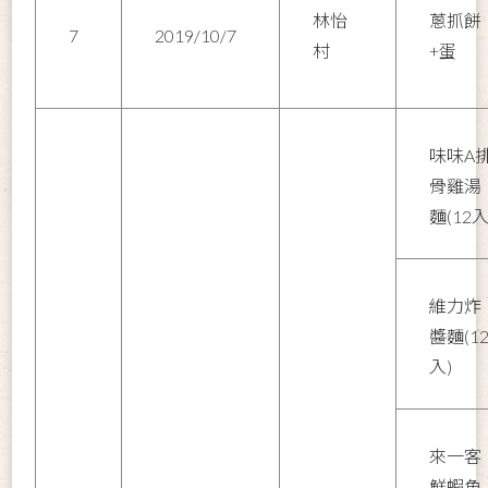
林怡
蔥抓餅
7
2019/10/7
村
+蛋
味味A
骨雞湯
麵(12入
維力炸
醬麵(1
入)
來一客
鮮蝦魚