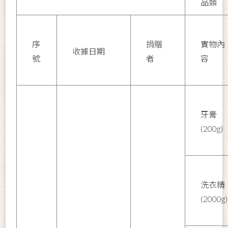
品類
序
捐贈
實物內
收據日期
號
者
容
牙膏
(200g)
洗衣精
(2000g)