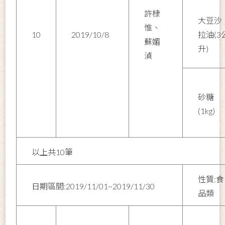
許棣
大豆沙
惟、
10
2019/10/8
拉油(3
蘇媚
升)
湞
砂糖
(1kg)
以上共10筆
性質:食
日期區間:2019/11/01~2019/11/30
品類