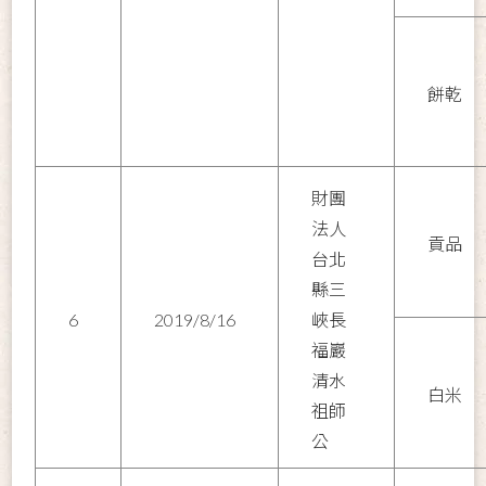
餅乾
財團
法人
貢品
台北
縣三
6
2019/8/16
峽長
福巖
清水
白米
祖師
公