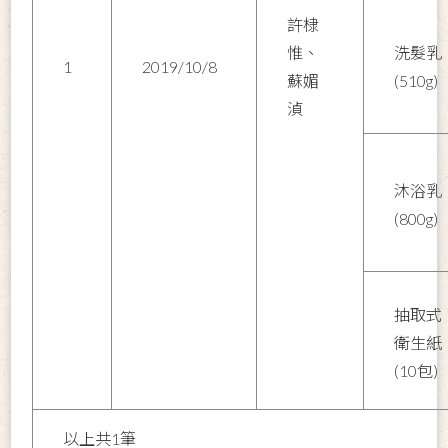
許棣
惟、
洗髮乳
1
2019/10/8
蘇媚
(510g)
湞
沐浴乳
(800g)
抽取式
衛生紙
(10包)
以上共1筆