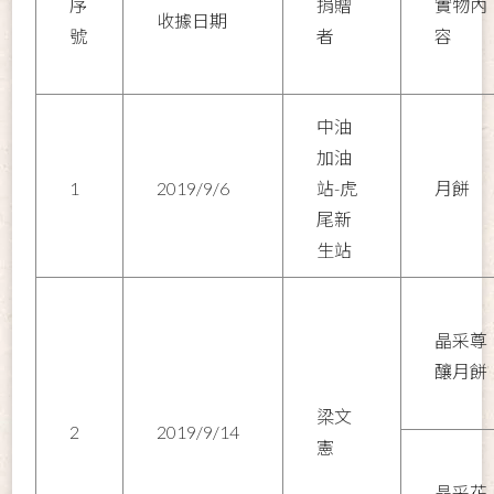
序
捐贈
實物內
收據日期
號
者
容
中油
加油
1
2019/9/6
站-虎
月餅
尾新
生站
晶采尊
釀月餅
梁文
2
2019/9/14
憲
晶采花