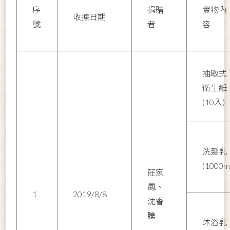
序
捐贈
實物內
收據日期
號
者
容
抽取式
衛生紙
(10入)
洗髮乳
(1000m
莊家
鳳、
1
2019/8/8
沈睿
騰
沐浴乳