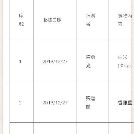
序
捐贈
實物內
收據日期
號
者
容
陳勇
白米
1
2019/12/27
兆
(30kg)
張碧
2
2019/12/27
香雞堡
蘭