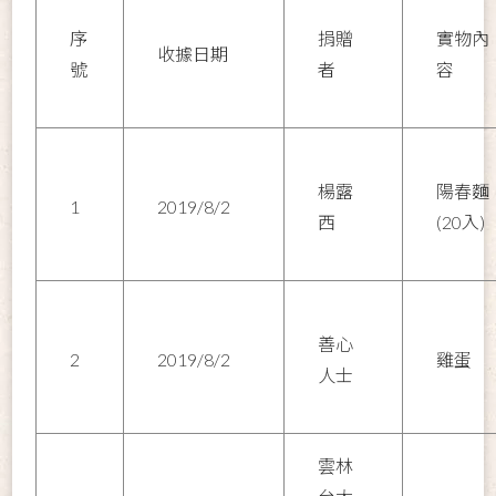
序
捐贈
實物內
收據日期
號
者
容
楊露
陽春麵
1
2019/8/2
西
(20入)
善心
2
2019/8/2
雞蛋
人士
雲林