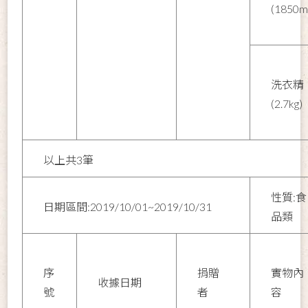
(1850m
洗衣精
(2.7kg)
以上共3筆
性質:食
日期區間:2019/10/01~2019/10/31
品類
序
捐贈
實物內
收據日期
號
者
容