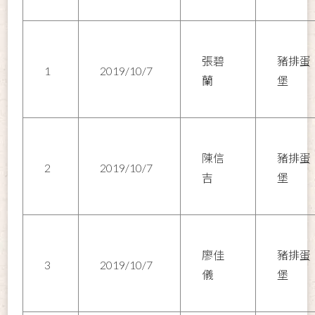
張碧
豬排蛋
1
2019/10/7
蘭
堡
陳信
豬排蛋
2
2019/10/7
吉
堡
廖佳
豬排蛋
3
2019/10/7
儀
堡