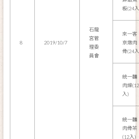
板(24入
石龍
來一客
宮管
8
2019/10/7
京燉肉
理委
骨(24入
員會
統一麵
肉燥(1
入)
統一麵
肉骨茶
(12入)