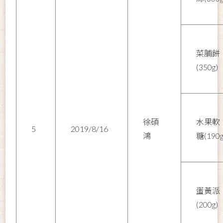
菜脯餅
(350g)
徐碩
水果軟
5
2019/8/16
鴻
糖(190g
蛋黃派
(200g)