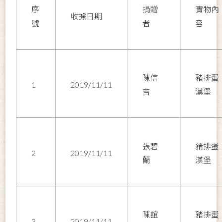
序
捐贈
實物內
收據日期
號
者
容
陳信
豬排蛋
1
2019/11/11
吉
漢堡
張碧
豬排蛋
2
2019/11/11
蘭
漢堡
陳誼
豬排蛋
3
2019/11/11