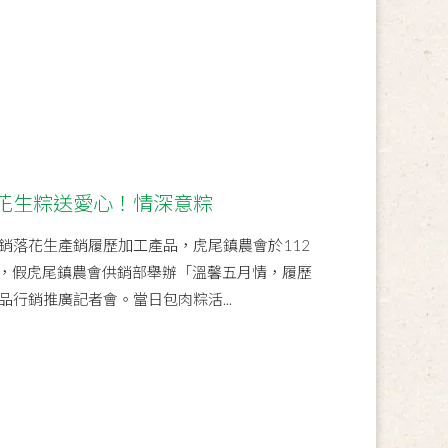
花生粽送愛心！情深意粽
銷落花生產銷履歷加工產品，虎尾鎮農會於112
0點，假虎尾鎮農會供銷部舉辦「溫馨五月情，履歷
行銷推廣記者會。當日包肉粽活...