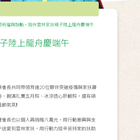
節祝福與鼓勵，陪伴雲林家扶親子陸上龍舟慶端午
子陸上龍舟慶端午
美會長共同帶領育達20位夥伴突破疫情與家扶蕭
舟、飽滿扎實五月粽、冰涼透心肝鹼粽，還有碩
氣氛❗️
譽會長也以個人再捐贈八萬元，用行動振興與支
午送愛到雲林家扶，用行動力挺辛苦持家的扶助