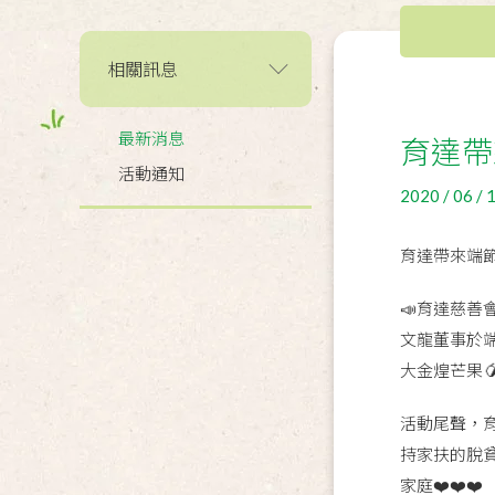
相關訊息
最新消息
育達帶
活動通知
2020 / 06 / 
育達帶來端
📣育達慈
文龍董事於
大金煌芒果
活動尾聲，
持家扶的脫
家庭❤️❤️❤️