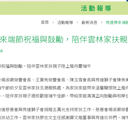
活動報導
首頁
活動報導
最新消息
育達帶來端
來端節祝福與鼓勵，陪伴雲林家扶親
16
節祝福與鼓勵，陪伴雲林家扶親子陸上龍舟慶端午
善會楊淑卿榮譽會長、王寶秀榮譽會長、陳玉雪會長與育達獅子會陳秀
端午節前夕至雲林家扶北港服務處，為家扶家庭帶來溫馨關懷陸上龍
，陪伴家扶親子提前歡度端午佳節，帶給家庭滿滿正向鼓勵與和樂佳節
育達慈善會與育達獅子會捐贈五萬元支持家扶工作，慈善會楊淑卿榮
貧扶幼工作。雲林家扶廖志文主任感謝蕭文龍董事與育達伙伴們，端