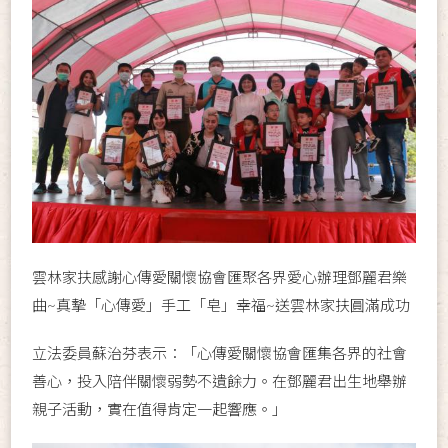
雲林家扶感謝心傳愛關懷協會匯聚各界愛心辦理鄧麗君樂
曲~真摯「心傳愛」手工「皂」幸福~送雲林家扶圓滿成功
立法委員蘇治芬表示：「心傳愛關懷協會匯集各界的社會
善心，投入陪伴關懷弱勢不遺餘力。在鄧麗君出生地舉辦
親子活動，實在值得肯定一起響應。」