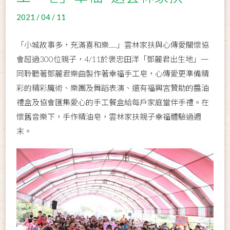
2021 / 04 / 11
「小城故事多，充滿喜和樂.....」雲林家扶與心傳愛關懷協
會超過300位親子，4/11於褒忠田洋「鄧麗君出生地」一
同聆聽著鄧麗君樂曲製作著幸福手工皂，心傳愛更準備精
彩的精彩魔術、樂團及舞蹈表演、還有福興宮贊助的醬油
禮盒及協會匯集愛心的手工餐盒給每戶家庭當伴手禮。在
懷舊音樂下，手作精油皂，雲林家扶親子幸福體驗過週
末。