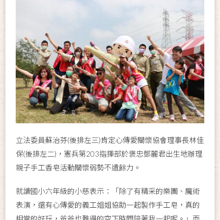
立法委員蘇治芬(後排左三)肯定心傳愛關懷協會理事長林佳
保(後排左二)，憲兵第203指揮部於褒忠鄧麗君出生地辦理
親子手工香皂活動關懷弱勢不遺餘力。
就讀國小六年級的小慈表示：「除了有精采的樂團、魔術
表演，還有心傳愛的義工姐姐協助一起製作手工皂，真的
相當的好玩，爸爸也難得的空下時間陪著我一起呢。」而