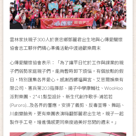
雲林家扶親子300人於褒忠鄉鄧麗君出生地與心傳愛關懷
協會志工夥伴們精心準備活動中渡過歡樂周末
心傳愛關懷協會表示：「為了讓平日忙於工作與課業的親
子們弱勢家庭親子們，能夠暫時卸下煩惱，有個放鬆的假
日，特別匯集各界愛心。感謝西螺福興宮、艾思爾娛樂有
限公司、憲兵第203指揮部、揚子中學康輔社、WooHoo
派對樂團、2*41髮型設計、新生代創作歌手-浦若若
(Puroro)…及各界的響應，安排了義剪、反毒宣導、舞蹈、
川劇變臉秀，更有樂團表演嗨翻鄧麗君出生地，親子一起
製作手工皂，增進情感更同樂度過美好悠閒的週末。」