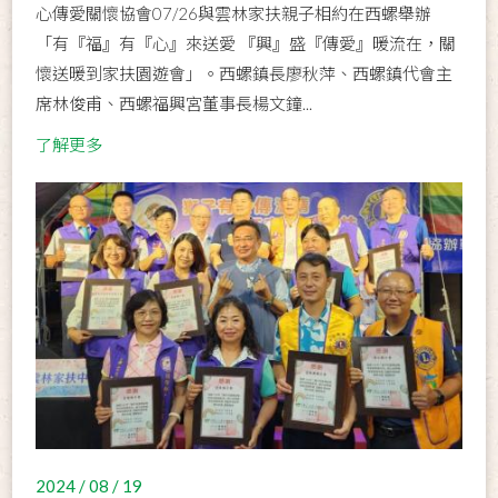
心傳愛關懷協會07/26與雲林家扶親子相約在西螺舉辦
「有『福』有『心』來送愛 『興』盛『傳愛』暖流在，關
懷送暖到家扶園遊會」。西螺鎮長廖秋萍、西螺鎮代會主
席林俊甫、西螺福興宮董事長楊文鐘...
了解更多
2024 / 08 / 19