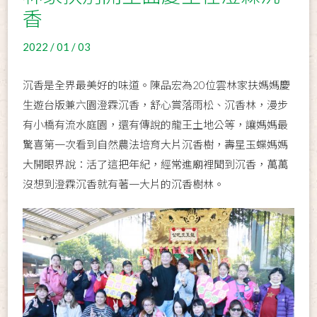
香
2022 / 01 / 03
沉香是全界最美好的味道。陳品宏為20位雲林家扶媽媽慶
生遊台版兼六園澄霖沉香，舒心賞落雨松、沉香林，漫步
有小橋有流水庭園，還有傳說的龍王土地公等，讓媽媽最
驚喜第一次看到自然農法培育大片沉香樹，壽星玉蝶媽媽
大開眼界說：活了這把年紀，經常進廟裡聞到沉香，萬萬
沒想到澄霖沉香就有著一大片的沉香樹林。