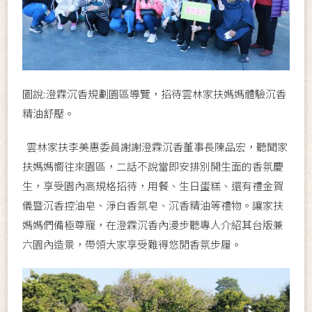
圖說:澄霖沉香規劃園區導覽，招待雲林家扶媽媽體驗沉香
精油舒壓。
雲林家扶李美惠委員謝謝澄霖沉香董事長陳品宏，聽聞家
扶媽媽嚮往來園區，二話不說當即安排別開生面的香氛慶
生，享受園內高規格招待，用餐、生日蛋糕、還有禮金賀
儀暨沉香控油皂、淨白香氛皂、沉香精油等禮物。讓家扶
媽媽們備極尊寵，在澄霖沉香內漫步聽專人介紹其台版兼
六園內造景，帶領大家享受難得悠閒香氛步履。