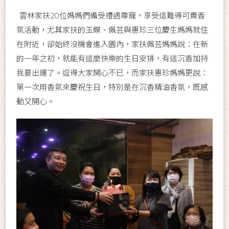
雲林家扶20位媽媽們備受禮遇尊寵，享受這難得可貴香
氛活動，尤其家扶的玉蝶、佩芸與惠珍三位慶生媽媽就住
在附近，卻始終沒機會進入園內，家扶佩芸媽媽說：在新
的一年之初，就能有這麼快樂的生日安排，有這沉香加持
我要出運了。逗得大家開心不已，而家扶惠珍媽媽更說：
第一次用香氛來慶祝生日，特別是在沉香精油香氛，既感
動又開心。