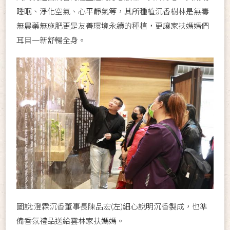
睡眠、淨化空氣、心平靜氣等，其所種植沉香樹林是無毒
無農藥無施肥更是友善環境永續的種植，更讓家扶媽媽們
耳目一新舒暢全身。
圖說:澄霖沉香董事長陳品宏(左)細心說明沉香製成，也準
備香氛禮品送給雲林家扶媽媽。