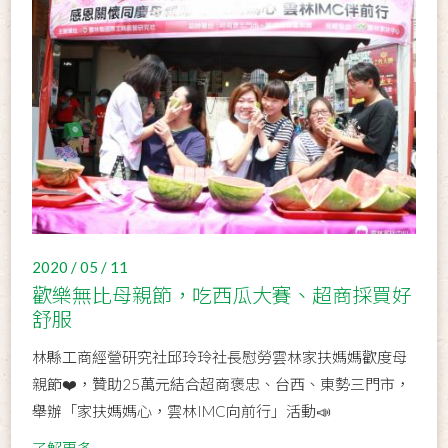
2020 / 05 / 11
歡樂無比母親節，吃西瓜大賽、超商採買好
舒服
林縣工商經營研究社邱玲玲社長慰勞雲林家扶媽媽歡度母
親節❤️，贊助25萬元結合超商褒忠、台西、東勢三門市，
舉辦「家扶媽媽心，雲林IMC向前行」活動📣
了解更多