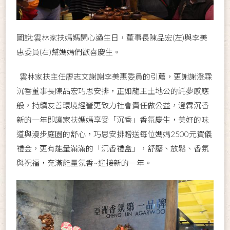
圖說:雲林家扶媽媽開心過生日，董事長陳品宏(左)與李美
惠委員(右)幫媽媽們歡喜慶生。
雲林家扶主任廖志文謝謝李美惠委員的引薦，更謝謝澄霖
沉香董事長陳品宏巧思安排，正如龍王土地公的託夢感應
般，持續友善環境經營更致力社會責任做公益，澄霖沉香
新的一年即讓家扶媽媽享受「沉香」香氛慶生，美好的味
道與漫步庭園的舒心，巧思安排贈送每位媽媽2500元賀儀
禮金，更有能量滿滿的「沉香禮盒」，舒壓、放鬆、香氛
與祝福，充滿能量氛香~迎接新的一年。