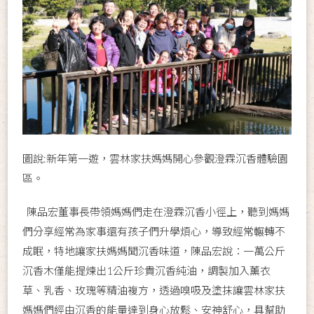
圖說:新年第一遊，雲林家扶媽媽開心參觀澄霖沉香體驗園
區。
陳品宏董事長帶領媽媽們走在澄霖沉香小徑上，聽到媽媽
們分享經常為家事還有孩子們升學煩心，導致經常輾轉不
成眠，特地讓家扶媽媽聞沉香味道，陳品宏說：一萬公斤
沉香木僅能提煉出1公斤珍貴沉香純油，調製加入薰衣
草、乳香、玫瑰等精油複方，透過嗅吸及塗抹讓雲林家扶
媽媽們經由沉香的能量達到身心放鬆、安神舒心，具幫助