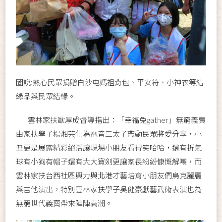
圖說:熱心民眾捐贈白沙屯媽祖背包、平安符、小神衣等結
緣品與民眾結緣。
雲林家扶歐厚成督導指出：「幸福兔gather」無窮義賣
由家扶學子楊湘芸化為電音三太子帶動民眾將愛分享，小
丑更是展露精彩絕活讓現場小朋友看得笑哈哈，還有折氣
球有小狗有帽子還有大大寶劍更讓家長紛紛慷慨解嚷，而
雲林家扶台西社區興力與北港才藝培育小朋友們烏克麗麗
與吉他演出，特別雲林家扶學子吳健豪獻藝武術表演也為
無窮世代義賣帶來陣陣高潮。