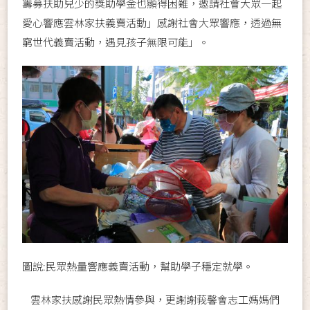
籌募扶助兒少的獎助學金也顯得困難，邀請社會大眾一起
愛心響應雲林家扶義賣活動」感謝社會大眾響應，透過無
窮世代義賣活動，遇見孩子無限可能」。
圖說:民眾熱量響應義賣活動，幫助學子穩定就學。
雲林家扶感謝民眾熱情參與，更謝謝莪馨會志工媽媽們