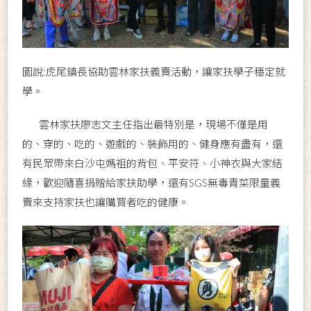
圖說:虎尾鎮長協助雲林家扶義賣活動，讓家扶學子穩定就
學。
雲林家扶廖志文主任指出最特別是，現場不僅是用
的、穿的、吃的、遊戲的、裝飾用的、健身應有盡有，還
有民眾帶來白沙屯媽祖的背包、平安符、小神衣與大家結
緣，歡迎隨喜捐贈給家扶助學，還有SGS無毒青菜限量義
賣來支持家扶也讓購買者吃的健康。