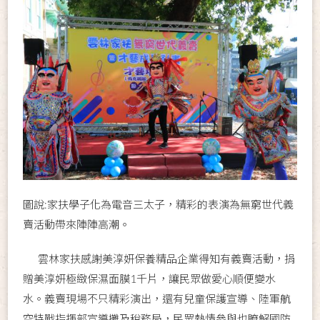
圖說:家扶學子化為電音三太子，精彩的表演為無窮世代義
賣活動帶來陣陣高潮。
雲林家扶感謝美淳妍保養精品企業得知有義賣活動，捐
贈美淳妍極緻保濕面膜1千片，讓民眾做愛心順便變水
水。義賣現場不只精彩演出，還有兒童保護宣導、陸軍航
空特戰指揮部宣導攤及稅務局，民眾熱情參與也瞭解國防