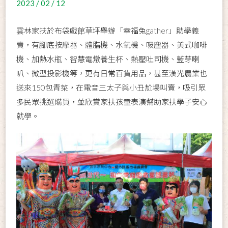
2023 / 02 / 12
雲林家扶於布袋戲館草坪舉辦「幸福兔gather」助學義
賣，有腳底按摩器、體脂機、水氧機、吸塵器、美式咖啡
機、加熱水瓶、智慧電燉養生杯、熱壓吐司機、藍芽喇
叭、微型投影機等，更有日常百貨用品，甚至漢光農業也
送來150包青菜，在電音三太子與小丑尬場叫賣，吸引眾
多民眾挑選購買，並欣賞家扶孩童表演幫助家扶學子安心
就學。