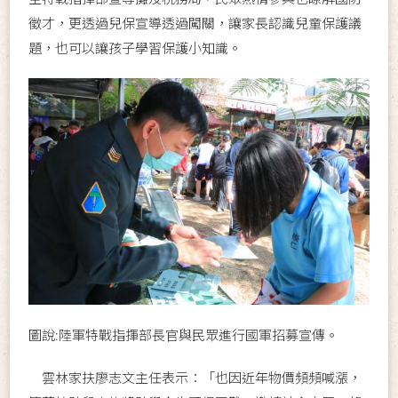
徵才，更透過兒保宣導透過闖關，讓家長認識兒童保護議
題，也可以讓孩子學習保護小知識。
圖說:陸軍特戰指揮部長官與民眾進行國軍招募宣傳。
雲林家扶廖志文主任表示：「也因近年物價頻頻喊漲，