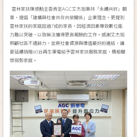
雲林家扶陳燦勲主委肯定AGC艾杰旭秉持「永續共好」願
景，提倡「建構與社會共存共榮關係」企業理念。更提到
雲林家扶的家庭超過7成的家長，因經濟因素導致數位能
力難以突破，以致無法獲得更高報酬的工作。感謝艾杰旭
照顧社區不遺餘力，並將社會資源與價值最好的連結，讓
愛延續捐贈60台再生筆電給予雲林家扶服務家庭，積極關
懷弱勢家庭。