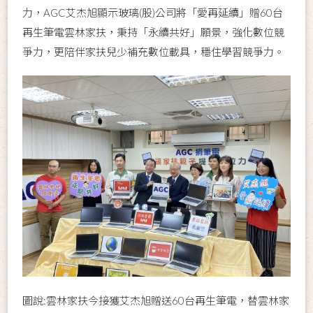
力，AGC艾杰旭顯示玻璃(股)公司將「愛再延續」贈60台
再生筆電雲林家扶，秉持「永續共好」願景，強化數位競
爭力，更陪伴家扶兒少補充數位載具，穩住學習競爭力。
圖說:雲林家扶今接獲艾杰旭贈送60台再生筆電，替雲林家