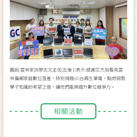
圖說:雲林家扶廖志文主任(左後1)表示:感謝艾杰旭看見雲
林偏鄉家庭數位落差，特別捐贈60台再生筆電，點燃弱勢
學子知識的希望之燈，讓他們能夠提升數位競爭力。
相關活動