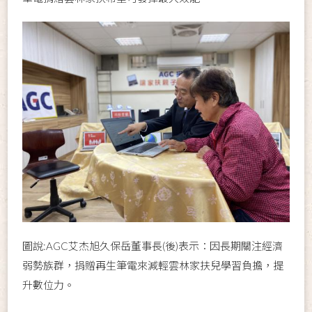
圖說:AGC艾杰旭久保岳董事長(後)表示：因長期關注經濟
弱勢族群，捐贈再生筆電來減輕雲林家扶兒學習負擔，提
升數位力。