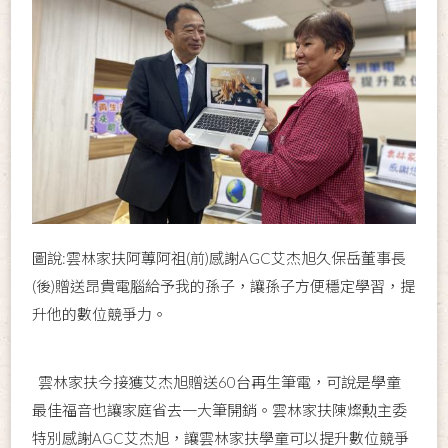
圖說:雲林家扶阿蓴阿祖(前)感謝AGC艾杰旭久保岳董事長
(後)贈送昂貴電腦給予我的孫子，讓孫子方便穩定學習，提
升他的數位競爭力。
雲林家扶今接獲艾杰旭贈送60台再生筆電，可說是學童
最佳福音也讓家庭省去一大筆開銷。雲林家扶陳燦勲主委
特別感謝AGC艾杰旭，讓雲林家扶學童可以提升數位競爭