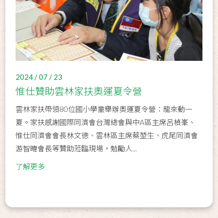
2024 / 07 / 23
惟仕贊助雲林家扶奧運夏令營
雲林家扶帶領80位國小學童舉辦奧運夏令營：龍來動一
夏。家扶感謝國際同濟會台灣總會與中A區主席呂楨峯、
惟仕同濟會會長林文德、雲林區主席蔡堃生、虎尾同濟會
游智暐會長等贊助蒞臨現場，勉勵人...
了解更多