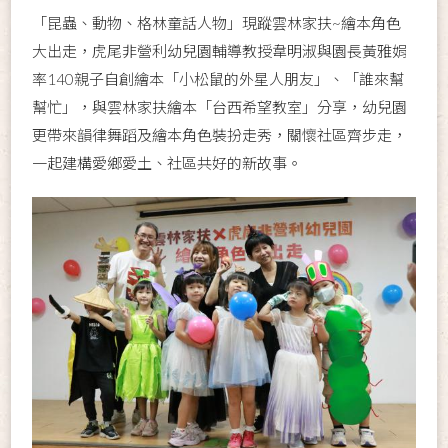
「昆蟲、動物、格林童話人物」現蹤雲林家扶~繪本角色
大出走，虎尾非營利幼兒園輔導教授韋明淑與園長黃雅娟
率140親子自創繪本「小松鼠的外星人朋友」、「誰來幫
幫忙」，與雲林家扶繪本「台西希望教室」分享，幼兒園
更帶來韻律舞蹈及繪本角色裝扮走秀，關懷社區齊步走，
一起建構愛鄉愛土、社區共好的新故事。