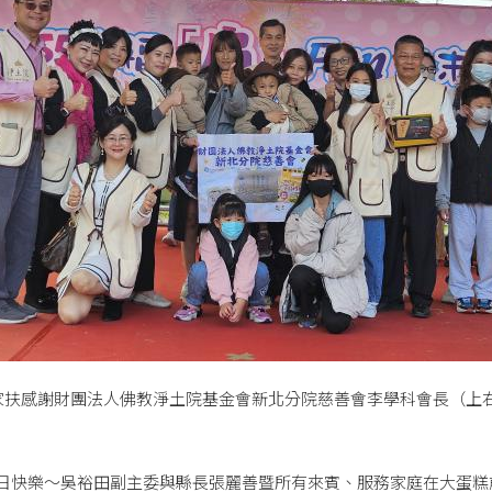
家扶感謝財團法人佛教淨土院基金會新北分院慈善會李學科會長（上
。
日快樂～吳裕田副主委與縣長張麗善暨所有來賓、服務家庭在大蛋糕