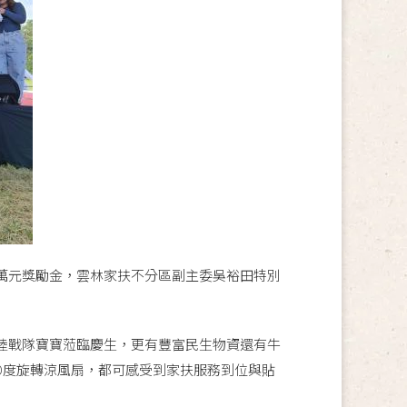
萬元獎勵金，雲林家扶不分區副主委吳裕田特別
軍陸戰隊寶寶蒞臨慶生，更有豐富民生物資還有牛
0度旋轉涼風扇，都可感受到家扶服務到位與貼