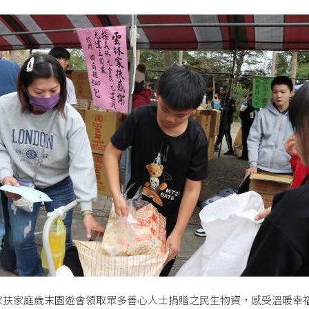
家扶家庭歲末園遊會領取眾多善心人士捐贈之民生物資，感受溫暖幸