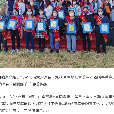
自強家庭給17位堅忍持家的家長，家扶陳陳燦勲主委特別致贈每戶壹
自強家長，繼續朝自立脫貧邁進。
肯定『雲林家扶55週年』幸福扇Fun園遊會，驚喜陸海空三軍與海
，都是服務家庭最愛，對家扶社工們徵詢服務家庭最想實用物品是36
節感受到家扶社工們滿滿用心。