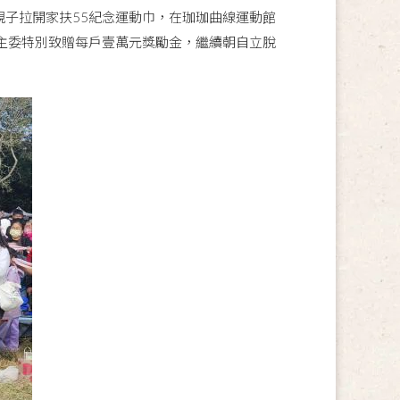
子拉開家扶55紀念運動巾，在珈珈曲線運動館
主委特別致贈每戶壹萬元獎勵金，繼續朝自立脫