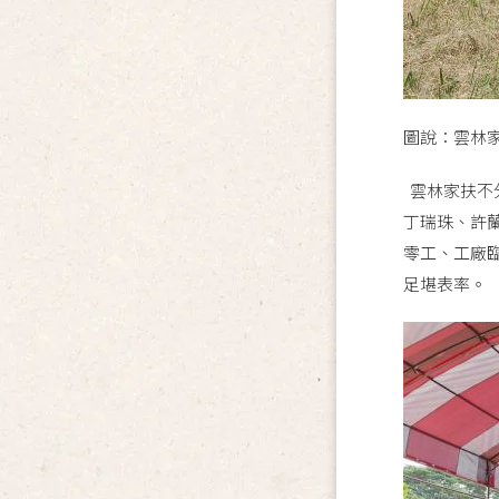
圖說：雲林
雲林家扶不
丁瑞珠、許
零工、工廠
足堪表率。