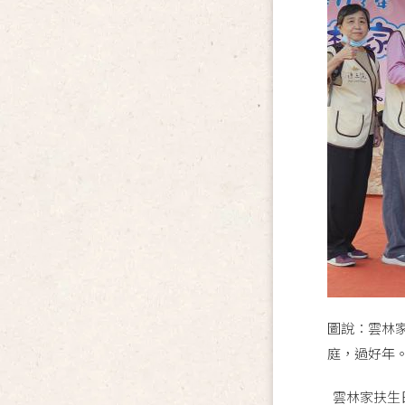
圖說：雲林
庭，過好年
雲林家扶生