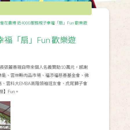
會在農博 近4000服務親子幸福「扇」Fun 歡樂遊
幸福「扇」Fun 歡樂遊
縣長張麗善親自帶來個人名義贊助10萬元，感謝
綠能、雲林縣肉品市場、福添福慈善基金會、佛
、雲科大EMBA高階領袖班友會、虎尾獅子會
】Fun。