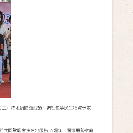
右二）特地捐贈雞絲麵、調理包等民生物資予家
前共同歡慶家扶在地服務55週年，關懷弱勢家庭