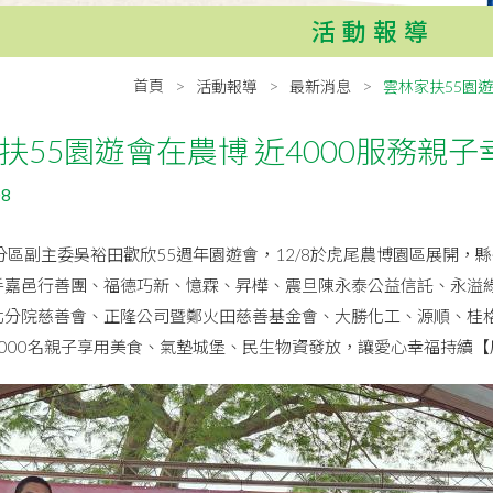
活動報導
首頁
活動報導
最新消息
雲林家扶55園遊
扶55園遊會在農博 近4000服務親子
08
區副主委吳裕田歡欣55週年園遊會，12/8於虎尾農博園區展開，
手嘉邑行善團、福德巧新、憶霖、昇樺、震旦陳永泰公益信託、永溢
北分院慈善會、正隆公司暨鄭火田慈善基金會、大勝化工、源順、桂格
000名親子享用美食、氣墊城堡、民生物資發放，讓愛心幸福持續【扇