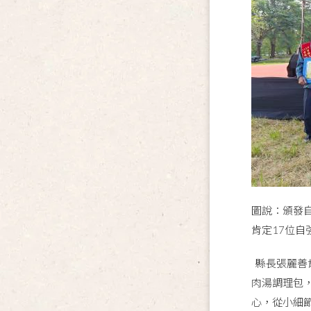
圖說：頒發
肯定17位
縣長張麗善
肉湯調理包
心，從小細