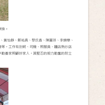
康操。
惠、黃怡靜、鄭祐真、黎氏香、陳麗芬、李錦華、
榛等，工作有剖蚵、司機、照服員、麵店熱炒店
辛勤養家照顧好家人，其堅忍的毅力勤奮的耐立