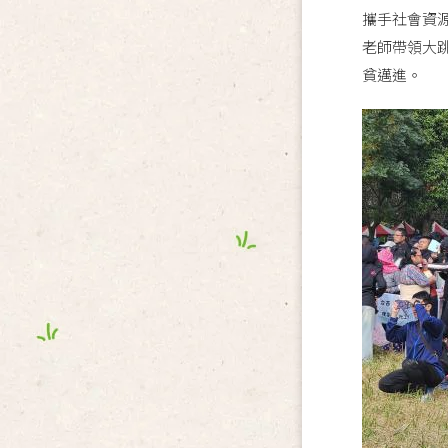
攜手社會資
老師帶領大
貧邁進。