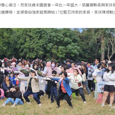
源善心挹注，而家扶歲末園遊會一年比一年盛大，張麗善縣長與家扶親
跳健康操，並頒發自強家庭獎牌給17位堅忍持家的家長，家扶陳燦勲