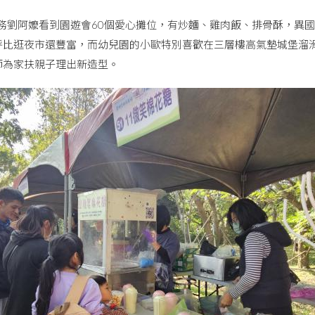
務劉阿嬤看到園遊會60個愛心攤位，有炒麵、雞肉飯、排骨酥，異
呼比逛夜市還豐富，而幼兒園的小歐特別喜歡在三層樓高氣墊城堡溜
師為家扶親子理出新造型。