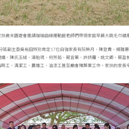
家扶歲末園遊會邀請珈珈曲線運動館老師們帶領家庭早晨大跳毛巾健
分區副主委吳裕田特別肯定17位自強家長有阮映月、陳登貴、楊雅
蘭嬌、陳氏玉絨、湯貽琇、何芳茹、蔡宜蓁、許詩蘿、姚文卿、蔡盈
臨時工、清潔工、農雜工、油漆工甚至廟會殯葬業工作，家扶的家長