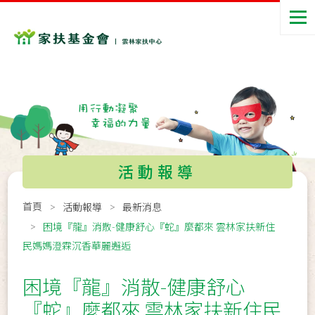
活動報導
首頁
活動報導
最新消息
困境『龍』消散-健康舒心『蛇』麼都來 雲林家扶新住
民媽媽澄霖沉香華麗邂逅
困境『龍』消散-健康舒心
『蛇』麼都來 雲林家扶新住民