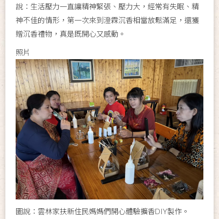
說：生活壓力一直讓精神緊張、壓力大，經常有失眠、精
神不佳的情形，第一次來到澄霖沉香相當放鬆滿足，還獲
贈沉香禮物，真是既開心又感動。
照片
圖說：雲林家扶新住民媽媽們開心體驗擴香DIY製作。