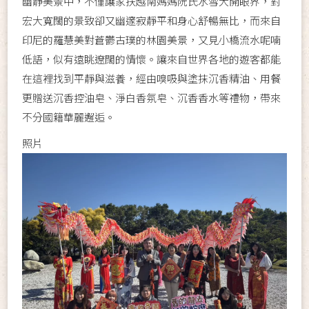
幽靜美景中，不僅讓家扶越南媽媽阮氏水雪大開眼界，對
宏大寬闊的景致卻又幽邃寂靜平和身心舒暢無比，而來自
印尼的羅慧美對蒼鬱古璞的林園美景，又見小橋流水呢喃
低語，似有遠眺遼闊的情懷。讓來自世界各地的遊客都能
在這裡找到平靜與滋養，經由嗅吸與塗抹沉香精油、用餐
更贈送沉香控油皂、淨白香氛皂、沉香香水等禮物，帶來
不分國籍華麗邂逅。
照片