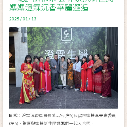
媽媽澄霖沉香華麗邂逅
2025 / 01 / 13
圖說：澄霖沉香董事長陳品宏(左5)及雲林家扶李美惠委員
(左6)，歡喜與家扶新住民媽媽們一起大合照。