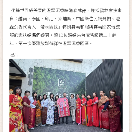
坐擁世界級美景的澄霖沉香味道森林館，迎接雲林家扶來
自：越南、泰國、印尼、柬埔寨、中國新住民媽媽們。澄
霖沉香代言人「澄霖闆妹」特別身著和服與穿著國家傳統
服飾家扶媽媽們遊園，讓10位媽媽來台灣皆超過二十餘
年，第一次優雅放鬆徜徉在澄霖沉香園區。
照片