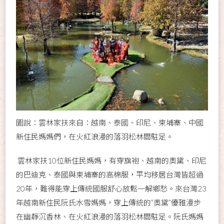
圖說：雲林家扶來自：越南、泰國、印尼、柬埔寨、中國
新住民媽媽們，在火紅浪漫的落羽松林間駐足。
雲林家扶10位新住民媽媽，有穿旗袍、越南的奧黛、印尼
的巴迪克、泰國與柬埔寨的高棉服，平均移居台灣皆超過
20年，難得能穿上傳統國服舒心放鬆一解鄉愁。來台灣23
年越南新住民阮氏水雪媽媽，穿上傳統的”奧黛”優雅漫步
在幽靜沉香林、在火紅浪漫的落羽松林間駐足。阮氏媽媽