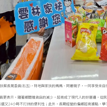
家扶蔡長晃委員(右五)，特地與家扶的媽媽、阿嬤親子，一同享受來
更表示，隨著鄉間雜貨店的減少，超商成了現代人的好厝邊，從民
有還又24小時不打烊的便利性；此外，長期經營的偏鄉超商據點，學