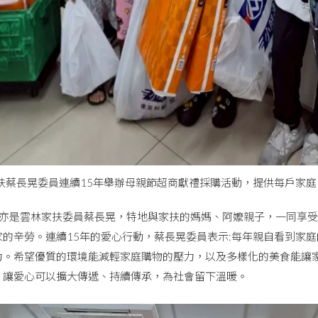
扶蔡長晃委員連續15年舉辦母親節超商獻禮採購活動，提供每戶家庭
是雲林家扶委員蔡長晃，特地與家扶的媽媽、阿嬤親子，一同享受
家的辛勞。連續15年的愛心行動，蔡長晃委員表示:每年親自看到家
力。希望優質的環境能減輕家庭購物的壓力，以及多樣化的美食能讓
，讓愛心可以擴大傳遞、持續傳承，為社會留下溫暖。