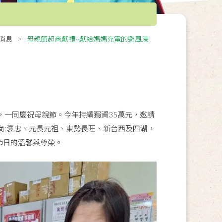
消息
母親節超商獻禮~獻給媽媽充電的避風港
，一同慶祝母親節。今年持續獨資35萬元，邀請
超商:褒忠、元長元祖、東勢長旺、新台西及四湖，
節日的溫馨與尊榮。