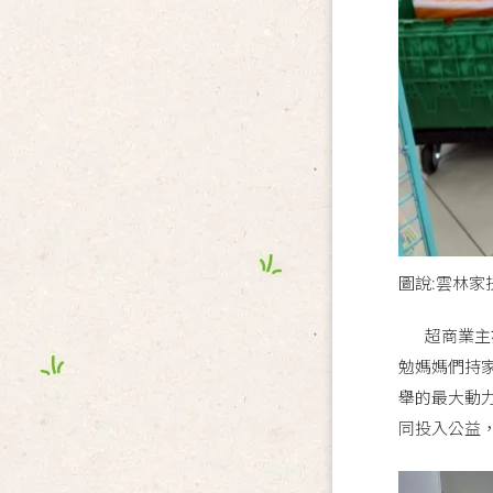
圖說:雲林家
超商業主亦
勉媽媽們持
舉的最大動
同投入公益