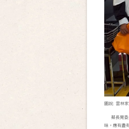
圖說: 雲林
蔡長晃委員
味，應有盡