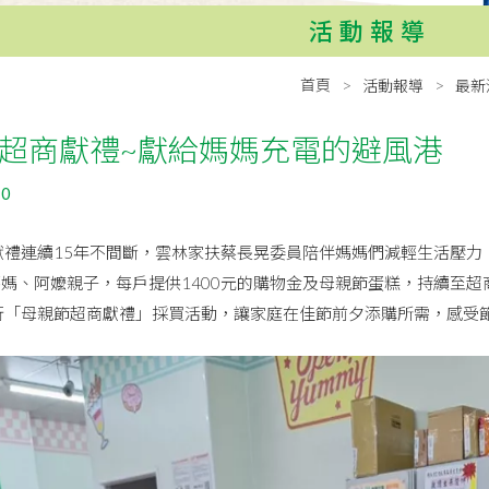
活動報導
首頁
活動報導
最新
超商獻禮~獻給媽媽充電的避風港
10
獻禮連續15年不間斷，雲林家扶蔡長晃委員陪伴媽媽們減輕生活壓力
媽媽、阿嬤親子，每戶提供1400元的購物金及母親節蛋糕，持續至
行「母親節超商獻禮」採買活動，讓家庭在佳節前夕添購所需，感受