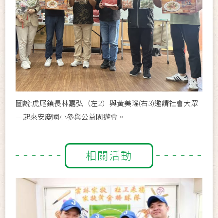
圖說:虎尾鎮長林嘉弘（左2）與黃美瑤(右3)邀請社會大眾
一起來安慶國小參與公益園遊會。
相關活動