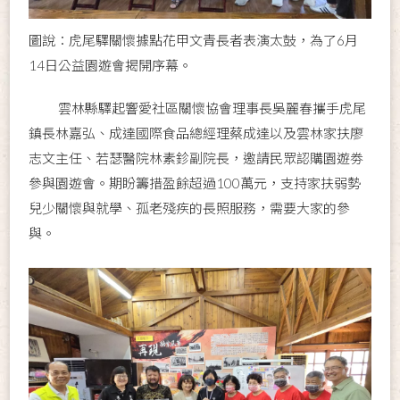
圖說：虎尾驛關懷據點花甲文青長者表演太鼓，為了6月
14日公益園遊會揭開序幕。
雲林縣驛起響愛社區關懷協會理事長吳麗春攜手虎尾
鎮長林嘉弘、成達國際食品總經理蔡成達以及雲林家扶廖
志文主任、若瑟醫院林素鉁副院長，邀請民眾認購園遊劵
參與園遊會。期盼籌措盈餘超過100萬元，支持家扶弱勢
兒少關懷與就學、孤老殘疾的長照服務，需要大家的參
與。