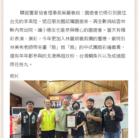
驛起響愛協會理事長吳麗春說：園遊會也吸引到居住
台北的李禹陞，號召朋友圈認購園遊券，再全數捐給雲林
縣內育幼院，讓小朋友也能參與暖心的園遊會。當天有精
彩表演、摸彩，今年更加入林麗娟義剪團的響應，最特別
林美秀老師帶來畫「扇」微「扇」的中式團扇彩繪義賣，
還有年年都參與的北港媽祖炊粉、台灣鯛魚片以及成達國
際花枝丸。
照片