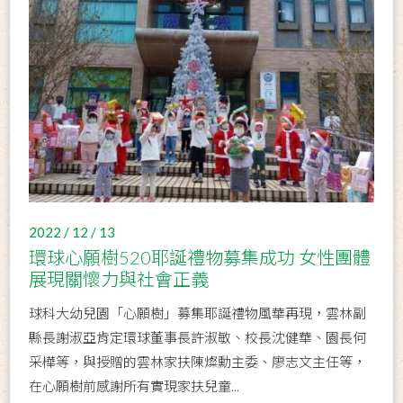
2022 / 12 / 13
環球心願樹520耶誕禮物募集成功 女性團體
展現關懷力與社會正義
球科大幼兒園「心願樹」募集耶誕禮物風華再現，雲林副
縣長謝淑亞肯定環球董事長許淑敏、校長沈健華、園長何
采樺等，與授贈的雲林家扶陳燦勳主委、廖志文主任等，
在心願樹前感謝所有實現家扶兒童...