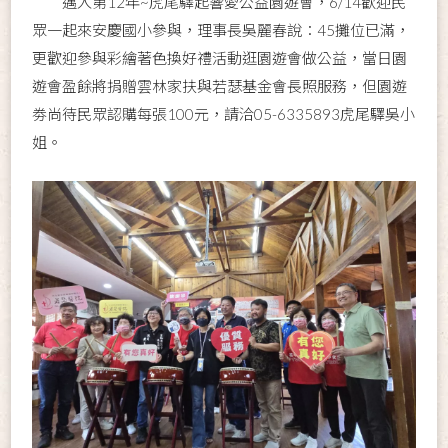
邁入第12年~虎尾驛起響愛公益園遊會，6/14歡迎民
眾一起來安慶國小參與，理事長吳麗春說：45攤位已滿，
更歡迎參與彩繪著色換好禮活動逛園遊會做公益，當日園
遊會盈餘將捐贈雲林家扶與若瑟基金會長照服務，但園遊
劵尚待民眾認購每張100元，請洽05-6335893虎尾驛吳小
姐。