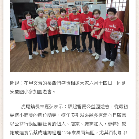
圖說：花甲文青的長輩們盛情相邀大家六月十四日一同到
安慶國小參加園遊會。
虎尾鎮長林嘉弘表示：驛起響愛公益園遊會，從最初
幾個小而美的攤位萌芽，逐年吸引越來越多有愛心且願意
以公益行動回饋社會的個人、店家、廠商加入，更特別感
謝成達食品蔡成達總經理12年來風雨無阻，尤其百特咖啡