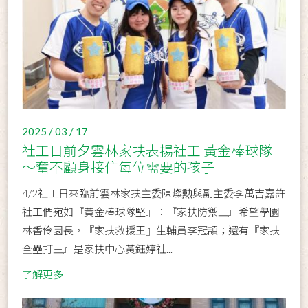
2025 / 03 / 17
社工日前夕雲林家扶表揚社工 黃金棒球隊
～奮不顧身接住每位需要的孩子
4/2社工日來臨前雲林家扶主委陳燦勲與副主委李萬吉嘉許
社工們宛如『黃金棒球隊堅』：『家扶防禦王』希望學園
林香伶園長，『家扶救援王』生輔員李冠頡；還有『家扶
全壘打王』是家扶中心黃鈺婷社...
了解更多