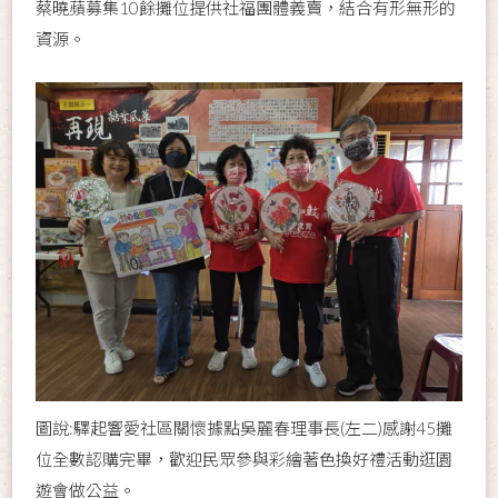
蔡曉蘋募集10餘攤位提供社福團體義賣，結合有形無形的
資源。
圖說:驛起響愛社區關懷據點吳麗春理事長(左二)感謝45攤
位全數認購完畢，歡迎民眾參與彩繪著色換好禮活動逛園
遊會做公益。