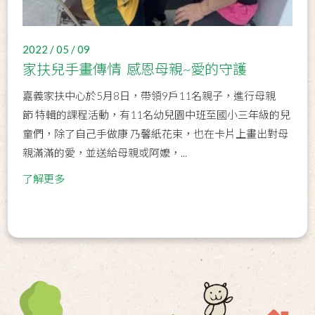
2022 / 05 / 09
家扶兒手畫傳情 感恩母親~愛的守護
嘉義家扶中心於5月8日，帶領9戶11名親子，進行母親
節 特輯的課程活動，有11名幼兒園中班至國小三年級的兒
童們，除了自己手做康 乃馨紙花束，也在卡片上畫出對母
親滿滿的愛，並送給母親或阿嬤，...
了解更多