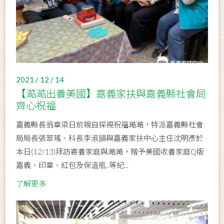
2021 / 12 / 14
【澔澔出養美國】嘉義家扶與嘉義縣社會局
齊心祝福
嘉義縣長翁章梁日前親自探視祝福澔澔，特派嘉義縣社會
局局長張翠瑤、科長李淑韻與嘉義家扶中心主任沈明彥於
本日(12/13)拜訪寄養家庭與澔澔，贈予美國收養家庭Q版
嘉義、印章、紅包及保溫瓶..等紀...
了解更多