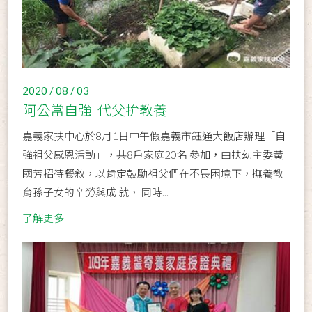
2020 / 08 / 03
阿公當自強 代父拚教養
嘉義家扶中心於8月1日中午假嘉義市鈺通大飯店辦理「自
強祖父感恩活動」，共8戶家庭20名 參加，由扶幼主委黃
國芳招待餐敘，以肯定鼓勵祖父們在不畏困境下，撫養教
育孫子女的辛勞與成 就， 同時...
了解更多