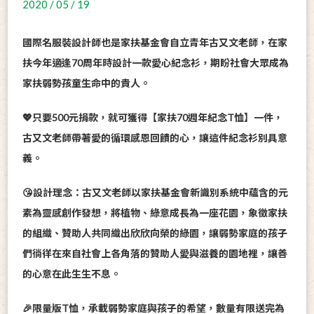
2020 / 05 / 19
國際名服裝設計師也是家扶基金會自立青年古又文老師，在家
扶今年適逢70周年時設計一款愛心紀念衫，期盼社會大眾成為
家扶弱勢孩童生命中的貴人。
💖只要500元捐款，就可獲得【家扶70週年紀念T恤】一件，
古又文老師帶著愛的循環感恩回饋的心，讓這件紀念衫別具意
義。
😘設計理念：古又文老師以家扶基金會新識別系統中蘊含的元
素為靈感創作發想，將植物、綠意成長為一座花園，象徵家扶
的組織、贊助人共同織出欣欣向榮的綠園，讓弱勢家庭的孩子
們徜徉在來自社會上各角落的贊助人愛與滋養的園地裡，讓善
的心意在此生生不息。
🎉限量版T恤，承載弱勢家庭與孩子的希望，數量有限送完為