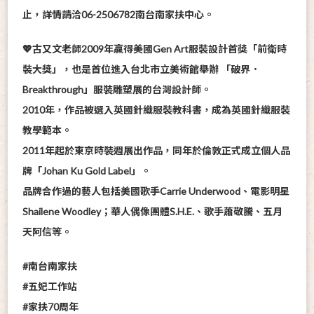
止，詳情請洽06-2506782南台南家扶中心。
💖古又文老師2009年贏得美國Gen Art服裝設計首獎「前衛時
裝大獎」，也是首位進入台北市立美術館舉辦 「破界．
Breakthrough」服裝雕塑展的台灣設計師。
2010年，作品被選入英國針織服裝教科書，成為英國針織服裝
教學範本。
2011年起於東京時裝週展出作品，同年於倫敦正式成立個人品
牌「Johan Ku Gold Label」。
品牌合作過的藝人包括美國歌手Carrie Underwood、電影明星
Shailene Woodley；華人偶像團體S.H.E.、歌手蕭敬騰、五月
天阿信等。
#南台南家扶
#五妃工作站
#家扶70周年