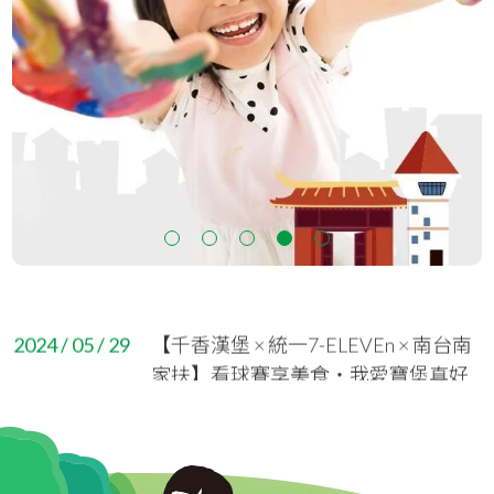
2026 / 01 / 23
六十相聚 愛長延續：2026 南台南家扶
認養相見歡活動
2025 / 03 / 18
【重要公告】嚴防公益詐騙，保護您
的善心與愛心捐款！
2025 / 02 / 06
2025年認養相見歡活動
1
2
3
4
5
2025 / 01 / 23
助學希望工程-助學特賣會
2024 / 05 / 29
【千香漢堡 × 統一7-ELEVEn × 南台南
家扶】看球賽享美食‧我愛寶堡真好
2024 / 05 / 21
味
【社區少年服務】補給智慧能量 ‧ 運
轉人生未來
2024 / 04 / 28
「428兒童保護日」