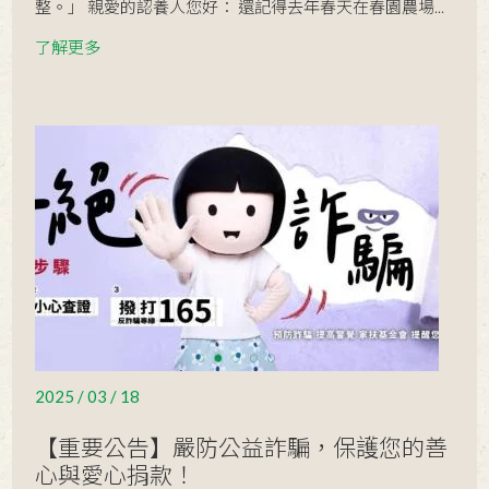
整。」 親愛的認養人您好： 還記得去年春天在春園農場...
餅好好吃喔!」
2022 / 01 / 17
愛的傳承交棒~扶幼委員會
了解更多
2021 / 10 / 08
【2021南台南家扶認養人認養童相見
歡活動取消辦理公告】
2021 / 07 / 27
【愛心助學特賣｜有力人士 · 接力出
力】
2021 / 07 / 26
【獎助學金助學希望工程】
2021 / 07 / 09
疫情下愛心匯集 百箱芒果贈家扶
2021 / 06 / 30
心理創傷復原服務
2021 / 03 / 04
2025 / 03 / 18
南台南家扶中心-鯤喜灣基地成立囉
【重要公告】嚴防公益詐騙，保護您的善
2021 / 01 / 12
《寄養家庭招募》
心與愛心捐款！