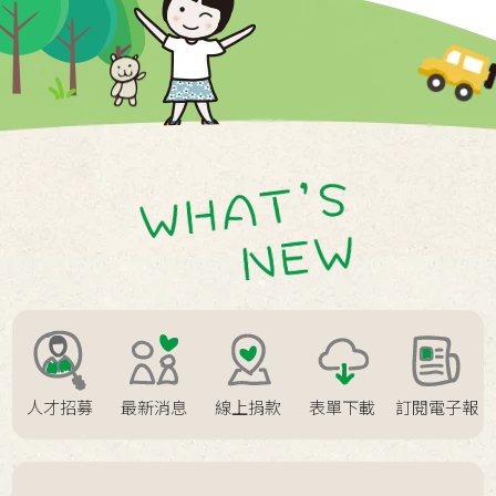
2024 / 04 / 18
「鼓動風潮」非洲鼓才藝隊
2024 / 04 / 02
寄養親子與泰迪歡度兒童節
2023 / 12 / 05
拒絕詐騙
2023 / 11 / 09
挺過疫情 相聚頑皮 認養相見歡 溫馨遊
園趣
2023 / 11 / 01
南台南家扶中心 寒冬送暖活動開跑了
2023 / 06 / 22
［鯤喜灣基地X親子活動］灣厝內ㄟ艾
草平安皂
2023 / 05 / 17
My Melody x 家扶WaWa 野餐三件組
人才招募
最新消息
線上捐款
表單下載
訂閱電子報
2023 / 02 / 15
寄養家庭招募中，打開家門讓愛住進
來～