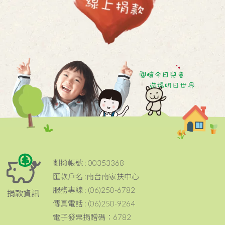
2020 / 09 / 21
【南台南家扶展翼少年棒壘隊】⚾️
JAX BASEBALL SCHOOL⚾️二刀流強
2020 / 09 / 05
化
台南市成功大學校友會贈書見面會
2020 / 08 / 29
南台南中心第15屆釣竿方案
2020 / 08 / 18
🌱小綠芽課輔班手作衣feat. 濤人絹印
手做🌱
2020 / 08 / 12
邀請您加入2020秋季助學行動
2020 / 08 / 06
2020年秋季助學特賣會圓滿成功
劃撥帳號 : 00353368
2020 / 08 / 03
南台南家扶第六屆少年展力
匯款戶名 :南台南家扶中心
服務專線 : (06)250-6782
捐款資訊
2020 / 07 / 20
「愛傳承·小英雄」夏令營活動
傳真電話 : (06)250-9264
電子發票捐贈碼：6782
2020 / 05 / 19
💖只要500元捐款，就可獲得【家扶