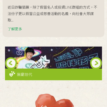
2020 / 12 / 23
📣【南台南家扶--暖心期盼~愛的召集
近日詐騙猖獗，除了假冒名人或投資LINE群組的方式，不
令… 】
法份子更以假冒公益或慈善活動的名義，向社會大眾謀
2020 / 12 / 20
金馬影后陳淑芳揪市長 冬至家扶送關
取...
懷
了解更多
2020 / 12 / 15
【今天，我想來點暖心的感謝】
2020 / 12 / 12
【社區少年給力+計畫】展翼少年展拚
勁‧正妹議員來相挺
2020 / 11 / 18
「暖心補給包」 等待您的認養
Next
2020 / 11 / 04
【南台南家扶展翼少年棒壘隊】讓我
無窮世代
CARRY💪你‧展翼少年新舊相傳承
2020 / 10 / 29
身心障礙兒童家庭支持協助據點-親子
體驗教育營
2020 / 10 / 07
公告【2020南台南家扶認養人與認養
兒童相見歡活動-取消辦理】