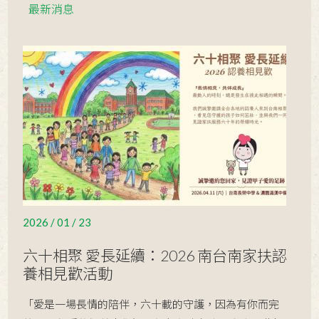
2023 / 02 / 13
2023年「無窮世代」新春義賣順利圓
最新消息
滿落幕！
2023 / 02 / 11
「2023年春季獎助學金暨金學獎」頒
發典禮
2022 / 09 / 15
2022年寒冬送暖活動
2022 / 02 / 23
寄養家庭招募
2022 / 02 / 22
【展翼少年棒壘隊】
2022 / 01 / 31
《不一樣的過年，祝福無限》
2026 / 01 / 23
2022 / 01 / 28
新年到~小財神來報到~
六十相聚 愛長延續：2026 南台南家扶認
2022 / 01 / 25
安工婦女聯誼會 傳愛過好年
養相見歡活動
「愛是一場長情的陪伴，六十載的守護，因為有你而完
2022 / 01 / 19
🍀寄養守門員🍀 「媽媽~我做的蔥油