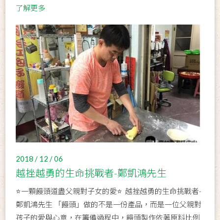
了解更多
2018 / 12 / 06
越挫越勇的生命挑戰者-鄭凱鴻先生
⭐️一顆饅頭道盡父親對子女的愛⭐️ 越挫越勇的生命挑戰者-
鄭凱鴻先生 「饅頭」做的不是一份產品，而是一位父親對
孩子的愛與心意，在籌備過程中，饅頭製作依著原料比例