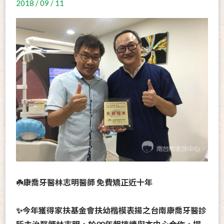
2018 / 09 / 11
☘️康喬牙醫林志明醫師 免費矯正近十年
✨今年獲得家扶基金會扶幼楷模表揚之台南康喬牙醫診