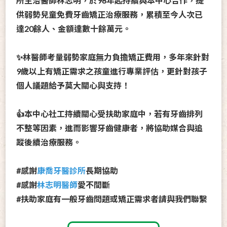
所主治
醫師林志明，於98年起持續與本中心合作，提
供弱勢兒童
免費牙齒矯正治療服務，累積至今人次已
達20餘人、金額
達數十餘萬元。
✨林醫師考量弱勢家庭無力負擔矯正費用，多年來針對
9歲以
上有矯正需求之孩童進行專業評估，更針對孩子
個人議題給
予莫大關心與支持！
👍本中心社工持續關心受扶助家庭中，若有牙齒排列
不整等因
素，進而影響牙齒健康者，將協助媒合與追
蹤後續治療服務
。
#感謝
康喬牙醫診所
長期協助
#感謝
林志明醫師
愛不間斷
#扶助家庭有一般牙齒問題或矯正需求者請與我們聯繫