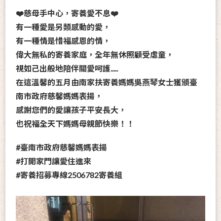
❤️慈母手中心，寄養愛不息❤️
有一種愛是另類感動的愛，
有一種情是惜福感恩的情，
偉大無私的寄養家庭，全年無休照顧受虐童，
視如己出般地陪伴關愛呵護.....
在這溫馨的五月由南家扶寄養媽媽吳燕琴女士獲頒臺
南市政府慈馨媽媽表揚，
感謝您們的愛讓孩子平安長大，
也祝福全天下媽媽母親節快樂！！
#臺南市政府慈馨媽媽表揚
#打開家門讓愛住進來
#寄養招募專線2506782寄養組