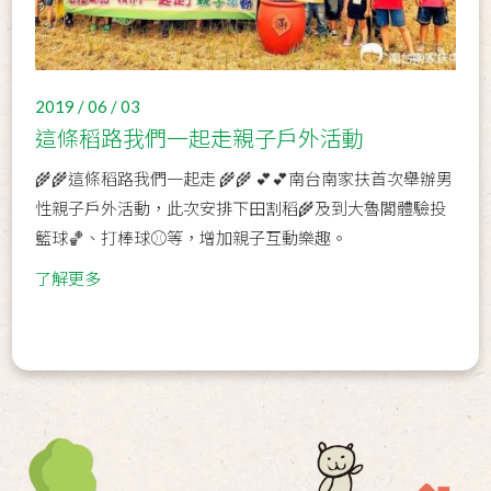
2019 / 06 / 03
這條稻路我們一起走親子戶外活動
🌾🌾這條稻路我們一起走 🌾🌾 💕💕南台南家扶首次舉辦男
性親子戶外活動，此次安排下田割稻🌾及到大魯閣體驗投
籃球🏀、打棒球⚾️等，增加親子互動樂趣。
了解更多