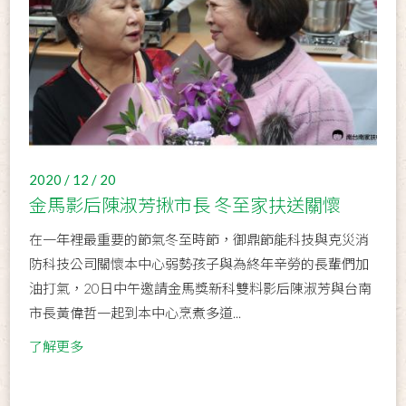
2020 / 12 / 20
金馬影后陳淑芳揪市長 冬至家扶送關懷
在一年裡最重要的節氣冬至時節，御鼎節能科技與克災消
防科技公司關懷本中心弱勢孩子與為終年辛勞的長輩們加
油打氣，20日中午邀請金馬獎新科雙料影后陳淑芳與台南
市長黃偉哲一起到本中心烹煮多道...
了解更多