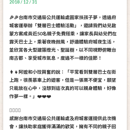
2018 / 12 / 31
🎉🎉台南市交通局公共運輸處圓家扶孩子夢，透過府
城客運舉辦「雙層巴士體驗活動」，邀請我們幼兒啟
蒙方案成員近50名親子免費搭乘，讓家長與幼兒們在
露天巴士上，乘著夜晚微風，舒適體驗府城夜生活，
並欣賞各大型建築燈光、聖誕樹，以不同視野俯瞰台
南古都、享受城市氣息，度過不一樣的佳節！
👩‍👧阿嬤和小玟興奮的說：「平常看到雙層巴士在街
上跑，很羨慕車上的遊客，但是一張票不便宜，願望
只能放在心中，沒想到這次真的可以親身體驗，好像
作夢一樣。」❤️❤️❤️
🙇‍♀️🙇‍♂️
感謝台南市交通局公共運輸處及府城客運提供此次機
會，讓扶助家庭獲得滿滿的歡笑，擁有不同的親子回