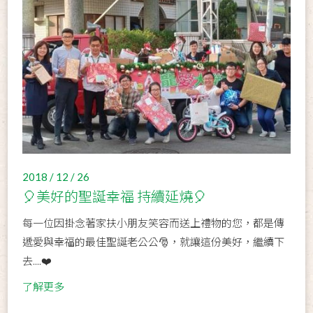
2018 / 12 / 26
🎈美好的聖誕幸福 持續延燒🎈
每一位因掛念著家扶小朋友笑容而送上禮物的您，都是傳
遞愛與幸福的最佳聖誕老公公🎅，就讓這份美好，繼續下
去....❤️
了解更多