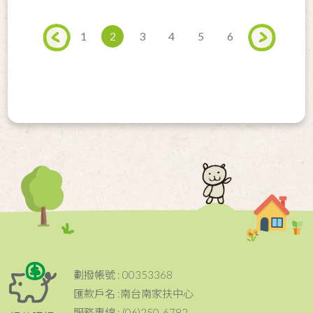
1
2
3
4
5
6
劃撥帳號 : 00353368
匯款戶名 :南台南家扶中心
服務專線 : (06)250-6782