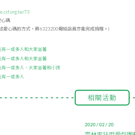
e.ccf.org.tw/73
愛心碼
(口述愛心碼的方式，將6323200報給店員亦能完成捐贈。)
相關活動
2020 / 02 / 20
雲林家扶用愛包圍夥