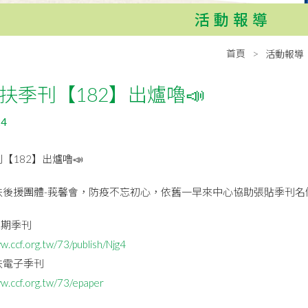
活動報導
首頁
活動報導
扶季刊【182】出爐嚕📣
24
【182】出爐嚕📣
扶後援團體-莪馨會，防疫不忘初心，依舊一早來中心協助張貼季刊名
2期季刊
w.ccf.org.tw/73/publish/Njg4
扶電子季刊
ww.ccf.org.tw/73/epaper