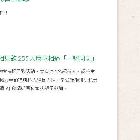
!!
見歡 255人環球相遇「一騎同玩」
林家扶相見歡活動，共有255名認養人、認養童
協力車徜徉環科大樟樹大道，享受綠能環保也分
續5年邀請近百位家扶親子參加。