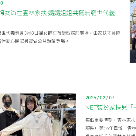
08
婦女節在雲林家扶 媽媽姐姐共挺無窮世代義
窮世代義賣會3月8日婦女節在布袋戲館前廣場，由家扶才藝隊
陪伴愛心民眾尋寶做公益熱鬧登場。
2026 / 02 / 07
NET裝扮家扶兒「
每個重要時刻，雲林家扶的
服裝）第16年舉辦「雲林