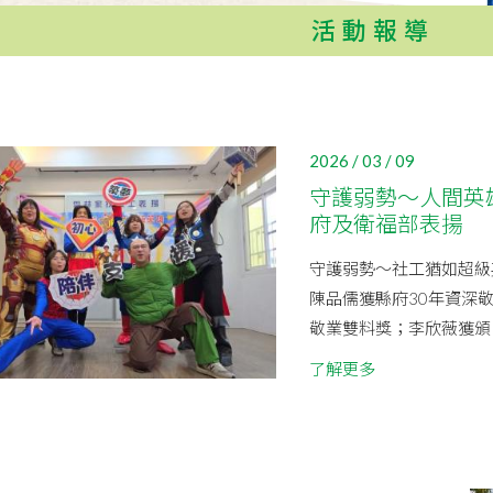
活動報導
2026 / 03 / 09
守護弱勢～人間英
府及衛福部表揚
守護弱勢～社工猶如超級
陳品儒獲縣府30年資深敬
敬業雙料獎；李欣薇獲頒1
了解更多