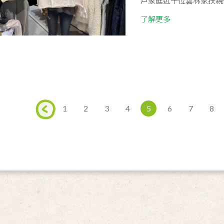
戶家庭近千位雲林家扶親子
了解更多
1
2
3
4
5
6
7
8