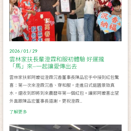
2026 / 01 / 29
雲林家扶長輩澄霖和服初體驗 好運攏
「馬」來~一起讓愛傳出去
雲林家扶郭阿嬤從澄霖沉香董事長陳品宏手中接到紅包驚
喜：第一次來澄霖沉香、穿和服，走進日式庭園景致真
水，還收到即將到來農曆年第一個紅包。讓郭阿嬤喜出望
外直跟陳品宏董事長道謝，更祝澄霖...
了解更多