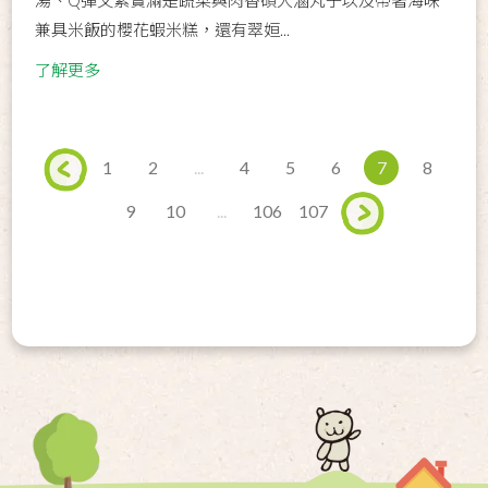
兼具米飯的櫻花蝦米糕，還有翠姮...
了解更多
1
2
...
4
5
6
7
8
9
10
...
106
107