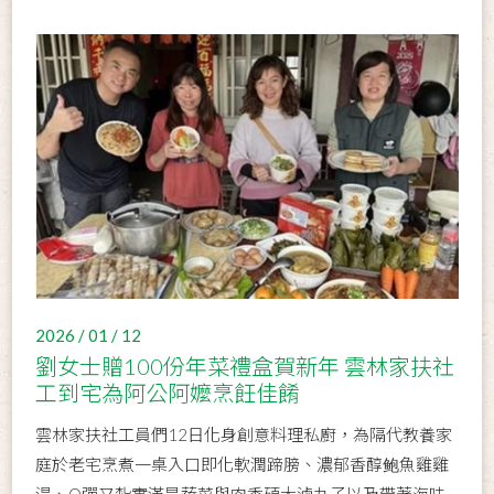
2026 / 01 / 12
劉女士贈100份年菜禮盒賀新年 雲林家扶社
工到宅為阿公阿嬤烹飪佳餚
雲林家扶社工員們12日化身創意料理私廚，為隔代教養家
庭於老宅烹煮一桌入口即化軟潤蹄膀、濃郁香醇鲍魚雞雞
湯、Q彈又紮實滿是蔬菜與肉香碩大滷丸子以及帶著海味