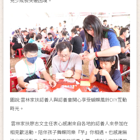
兒少成長突破困境。
圖說:雲林家扶認養人與認養童開心享受蝴蝶風鈴DIY互動
時光。
雲林家扶廖志文主任衷心感謝來自各地的認養人來參加在
相見歡活動，陪伴孩子舞蝶同樂『芋』你相遇。也感謝無