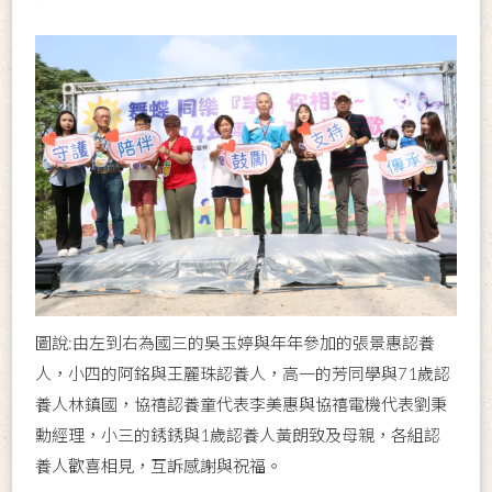
圖說:由左到右為國三的吳玉婷與年年參加的張景惠認養
人，小四的阿銘與王麗珠認養人，高一的芳同學與71歲認
養人林鎮國，協禧認養童代表李美惠與協禧電機代表劉秉
勳經理，小三的銹銹與1歲認養人黃朗致及母親，各組認
養人歡喜相見，互訴感謝與祝福。