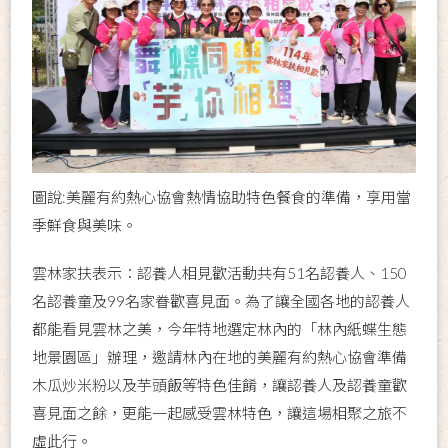
圖說:美麗有約熱心協會熱情協助特色餐食的準備，享用當
季鮮食與美味。
雲林家扶表示：認養人相見歡活動共有51名認養人、150
名認養童及99名家眷歡喜見面。為了讓全國各地的認養人
都能看見雲林之美，今年特地選定林內的「林內紙蝶生態
地景園區」辦理，邀請林內在地的美麗有約熱心協會準備
木瓜炒米粉以及芋頭飯等特色佳餚，讓認養人及認養童歡
喜見面之餘，更能一起感受雲林特色，讓這場相聚之旅不
虛此行。