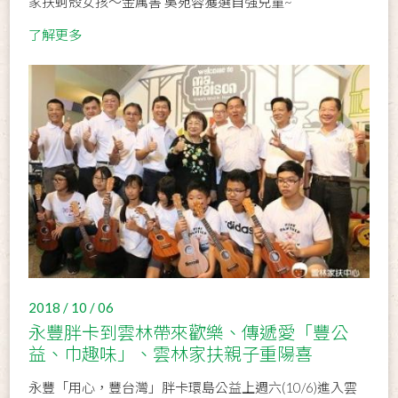
家扶蚵殼女孩～金厲害 吳宛蓉獲選自強兒童~
了解更多
2018 / 10 / 06
永豐胖卡到雲林帶來歡樂、傳遞愛「豐公
益、巾趣味」、雲林家扶親子重陽喜
永豐「用心，豐台灣」胖卡環島公益上週六(10/6)進入雲