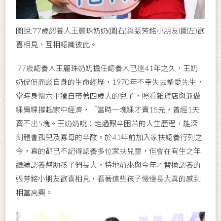
圖說:77歲認養人王麗珠奶奶(圖右)與張芳銘小朋友(圖左)歡
喜相見，互相認識彼此。
77歲認養人王麗珠奶奶擔任認養人已達41年之久，王奶
奶侃侃而談自身的生命經歷，1970年不幸失去摯愛先生，
當時身懷六甲獨自帶著四歲大的兒子，照看雜貨店與兼做
粿賣粿撐起家中經濟，「當時一塊粿才賣15元，曾經1天
賣不出5塊。王奶奶說：走過艱辛困苦的人生歷程，能深
刻體會孤兒及寡母的辛酸。於41年前加入家扶認養行列之
今，真的都已不記得認養多位家扶兒童，但會在有生之年
繼續認養幫助孩子們長大，特地前來與今年才替換認養的
張芳銘小朋友歡喜相見，看著這些孩子慢慢長大真的感到
相當高興。