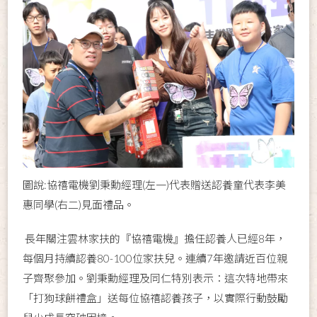
圖說:協禧電機劉秉勳經理(左一)代表贈送認養童代表李美
惠同學(右二)見面禮品。
長年關注雲林家扶的『協禧電機』擔任認養人已經8年，
每個月持續認養80-100位家扶兒。連續7年邀請近百位親
子齊聚參加。劉秉勳經理及同仁特別表示：這次特地帶來
「打狗球餅禮盒」送每位協禧認養孩子，以實際行動鼓勵