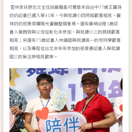
雲林家扶廖志文主任說最難能可貴是來自台中77歲王麗珠
奶奶認養已邁入第41年，今與就讀小四阿銘歡喜相見，麗
珠奶奶就像燦爛陽光灑遍整個會場。還有最萌幼是1歲認
養人黃朗致與父母從彰化來參加，與就讀小三的銹銹歡喜
相見；另還有71歲認養人林鎮國與就讀高一的芳同學歡喜
相見，以及專程從台北來年年參加的張景惠認養人與就讀
國三的吳玉婷相見歡樂。