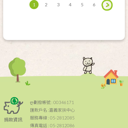
1
2
3
4
5
6
ღ劃撥帳號 : 00346171
匯款戶名 :嘉義家扶中心
服務專線 : 05-2812085
捐款資訊
傳真電話 : 05-2812086