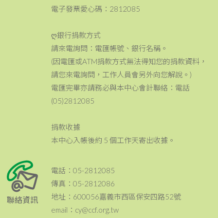
電子發票愛心碼：2812085
ღ銀行捐款方式
請來電詢問：電匯帳號、銀行名稱。
(因電匯或ATM捐款方式無法得知您的捐款資料，
請您來電詢問，工作人員會另外向您解說。)
電匯完畢亦請務必與本中心會計聯絡：電話
(05)2812085
捐款收據
本中心入帳後約 5 個工作天寄出收據。
電話：05-2812085
傳真：05-2812086
地址：600056嘉義市西區保安四路52號
聯絡資訊
email：cy@ccf.org.tw