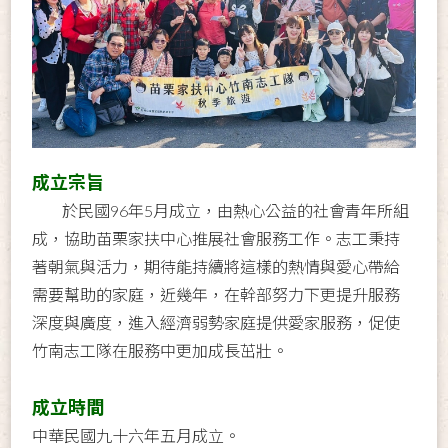
成立宗旨
於民國
96
年
5
月成立，由熱心公益的社會青年所組
成，協助苗栗家扶中心推展社會服務工作。志工秉持
著朝氣與活力，期待能持續將這樣的熱情與愛心帶給
需要幫助的家庭，近幾年，在幹部努力下更提升服務
深度與廣度，進入經濟弱勢家庭提供愛家服務，促使
竹南志工隊在服務中更加成長茁壯。
成立時間
中華民國九十六年五月成立。