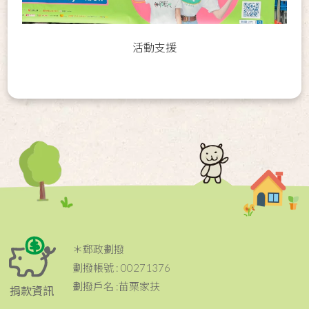
活動支援
＊郵政劃撥
劃撥帳號 : 00271376
劃撥戶名 :苗栗家扶
捐款資訊