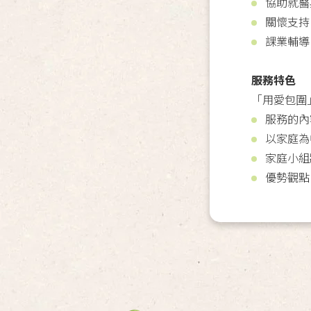
協助就醫
關懷支持
課業輔導
服務特色
「用愛包圍
服務的內
以家庭為
家庭小組
優勢觀點