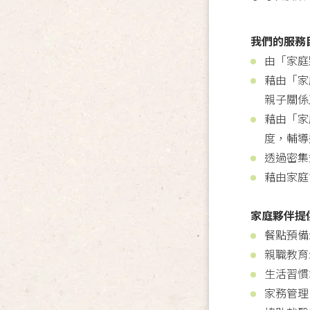
我們的服務
由「家庭
藉由「家
親子關係
藉由「家
度，輔導
透過密集
藉由家庭
家庭夥伴提
餐點預備
親職教育
生活習慣
家務管理