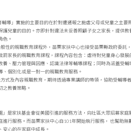
輔導」實施的主要目的在於對遭通報之施虐父母或兒童之主要
保護兒童的目的。亦即針對違法未妥善照顧子女之家長，提供教
角色。
性的親職教育課程外，苗栗家扶中心也接受苗栗縣政府委託，
裁罰家長的親職教育課程，課程內容包含：虐待對兒童身心發展
教養、壓力管理與因應、認識法律等輔導課程；同時為涵蓋受輔
導、個別化或是一對一的親職教育服務。
式及內容親職教育，期待透過專業講師的帶領，協助受輔導者
切之教養策略。
」是家扶基金會從美國引進的服務方法，向社區大眾招募家庭
庭進行服務。而苗栗家扶中心自
101
年開始執行服務，
也幫助無
、安心的在家庭中成長。