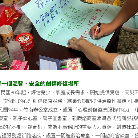
屋一個溫馨、安全的創傷修復場所
民國
90
年起，評估兒少、家庭成長需求，開始提供受虐、天災
一次個別的心理創傷復原服務、寒暑假期間提供治療性團體。同
民國
94
年，竹南辦公室成立，設置「心理創傷復原服務中心」（
療室、親子談心室、親子圖書室、親職諮商室添購各式諮商服務
長的心理師、諮商師，成為本事務所的重要人力資源，創造社工
苑裡服務處新館落成，設置一間遊戲治療室、一間諮商會談室，