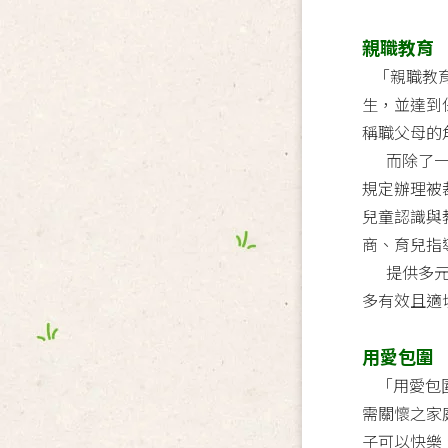
親職教育
「親職教育
生，並達到
稱職父母的
而除了一般
規定辦理被
兒童認識與
商、育兒指
提供多元方
多有效且適
用愛包圍
「用愛包圍
需關懷之家
子可以快樂