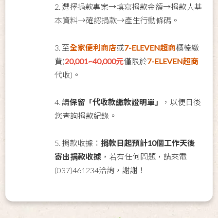
2. 選擇捐款專案
→
填寫捐款金額
→
捐款人基
本資料
→
確認捐款
→
產生行動條碼。
3. 至
全家便利商店
或
7-ELEVEN超商
櫃檯繳
費(
20,001~40,000元
僅限於
7-ELEVEN超商
代收)。
4. 請
保留
代收款繳款證明單
，以便日後
「
」
您查詢捐款紀錄。
5. 捐款收據：
捐款日起預計10個工作天後
寄出捐款收據
，若有任何問題，請來電
(037)461234洽詢，謝謝！