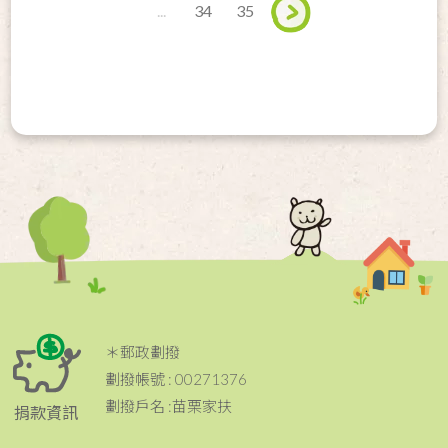
...
34
35
＊郵政劃撥
劃撥帳號 : 00271376
劃撥戶名 :苗栗家扶
捐款資訊