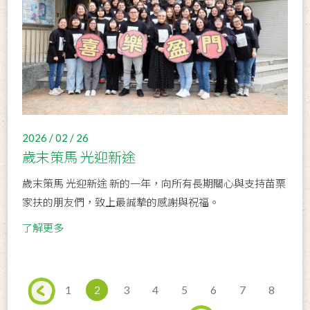
2026 / 02 / 26
歲末策馬 光迎新途
歲末策馬 光迎新途 新的一年，向所有長期關心與支持苗栗
家扶的朋友們，致上最誠摯的感謝與祝福。
了解更多
1
2
3
4
5
6
7
8