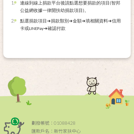
連線到線上捐款平台後請點選想要捐款的項目
(
智邦
公益網收據一律開扶幼捐款項目
)
。
點選捐款項目
➜
捐款類別
➜
金額
➜
填相關資料
➜
信用
卡或
LINEPay
➜
確認付款
劃撥帳號：01088428
匯款戶名：新竹家扶中心