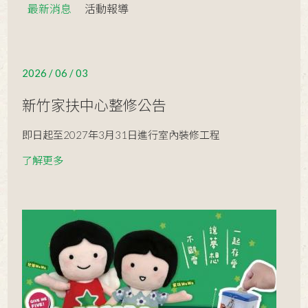
2024 / 12 / 08
包場傳愛-台灣超人
最新消息
活動報導
2024 / 11 / 24
大手牽小手、冬暖慈幼趣 新竹家扶
園遊會過百愛心單位設攤傳遞溫暖關
2026 / 06 / 03
2024 / 10 / 26
懷
冬暖園遊會來啦！一起歡樂迎新年
吧！
新竹家扶中心整修公告
2024 / 10 / 25
2024年溪南區家庭日─我與數位的距
離
即日起至2027年3月31日進行室內裝修工程
2024 / 10 / 24
【營養加持 守護孩子們的成長】
了解更多
2024 / 10 / 23
2024溪北區家庭日～親子出遊趣
2024 / 10 / 17
甘苦接力賽 開跑囉！
2024 / 10 / 09
【每個人一生都很多職業與頭銜，但
服務是永遠的志業，家扶人是最美的
2024 / 08 / 31
頭銜】
【2024高中及大專獎助學金頒獎典禮-