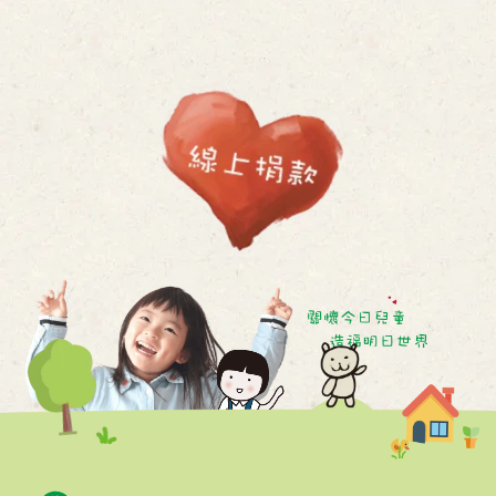
2024 / 07 / 17
【吳濁流文學小旅行】
2024 / 07 / 13
【第19屆青年自立釣竿全國成發】
2024 / 06 / 15
家扶基金會新竹家扶中心-服務使用者
申訴處理辦法
2024 / 05 / 10
打開家門，讓愛住進來
2024 / 05 / 06
超越血緣的愛！ 竹市寄養家庭招募說
明會5/15報名截止 邱臣遠副市長邀民
2024 / 05 / 02
眾加入寄養家庭服務行列
新竹家扶中心「全民兒保特攻隊」強
化預防網路詐騙
2024 / 04 / 20
充當1日弱勢家庭家長 台積電志工引
領孩童盡情跑跳
2024 / 04 / 20
竹縣幼保學會愛心小豬公助學活動
10年募款共助836人次弱勢幼兒接受