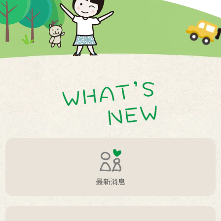
2025 / 01 / 11
點修訂(20250115版)
新衣新希望 暖心迎新年
2024 / 12 / 25
八五山課輔班聖誕圍爐活動
2024 / 12 / 21
前進德瑪汶：社區興力共學團體
2024 / 12 / 20
家長生涯發展方案 · 畢業季的感動故事
2024 / 12 / 19
第七屆高中職生涯團體 結業式囉
2024 / 12 / 15
感恩惜福話冬至-彰化三叔公招待活動
2024 / 12 / 14
竹東課輔班戶外教學
最新消息
2024 / 12 / 11
以音樂為公益築愛