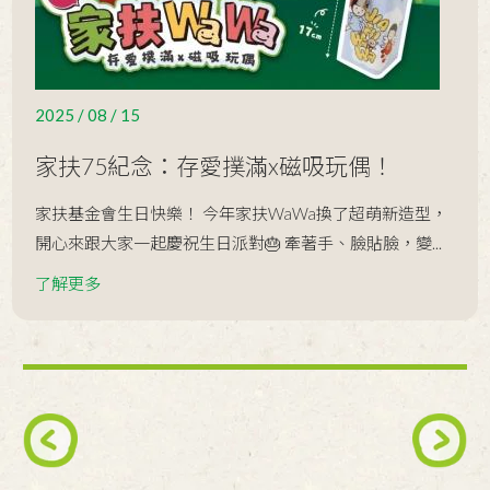
音樂與人生的對話】
2024 / 08 / 29
【原來如此營隊】-部落影音連結
2024 / 08 / 17
【快使用雙節棍 哼哼哈兮】
2025 / 08 / 15
2024 / 08 / 08
寄養爸爸陳勇明榮獲「新竹縣113年
家扶75紀念：存愛撲滿x磁吸玩偶！
模範父親」
家扶基金會生日快樂！ 今年家扶WaWa換了超萌新造型，
2024 / 08 / 02
【八五山課輔戶外教學】
開心來跟大家一起慶祝生日派對🎂 牽著手、臉貼臉，變...
2024 / 08 / 01
【讓愛延續，守護孩子的未來】
了解更多
2024 / 07 / 31
【第57屆暑期夏令營─「金」夏的理
看不見的貧窮
財之旅】
2024 / 07 / 30
【好客一夏】
Next
2024 / 07 / 28
【竹東課輔班戶外教學-東眼山森林遊
樂區】