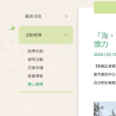
最新消息
「海，
活動報導
懷力
助學扶助
2024 / 02 / 
營隊活動
【勁報記者羅
兒童保護
新竹家扶中心
寄養傳愛
兒少的社會能
暖心報導