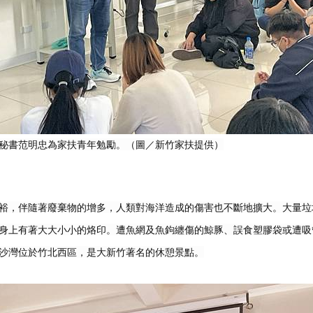
秘書范明忠為家扶青年勉勵。（圖／新竹家扶提供）
裕，伴隨著廢棄物的增多，人類對海洋造成的傷害也不斷地擴大。大量垃
身上有著大大小小的烙印。遭魚網及魚鉤纏傷的鯨豚、誤食塑膠袋或遭吸
沙灣位於竹北西區，是大新竹著名的休憩景點。