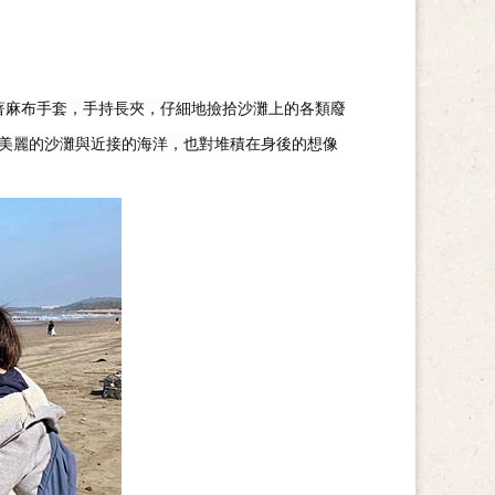
著麻布手套，手持長夾，仔細地撿拾沙灘上的各類廢
美麗的沙灘與近接的海洋，也對堆積在身後的想像