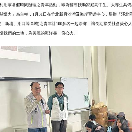
利用寒暑假時間辦理之青年活動，即為輔導扶助家庭高中生、大專生具備
關懷力」為主軸，
1
月
31
日在竹北新月沙灣及海岸育樂中心，舉辦「溪北
豐、新埔、湖口等區域
)
之青年計
100
多名一起淨灘，讓長期接受社會愛心
懷我們的土地，為美麗的海洋盡一份心力。