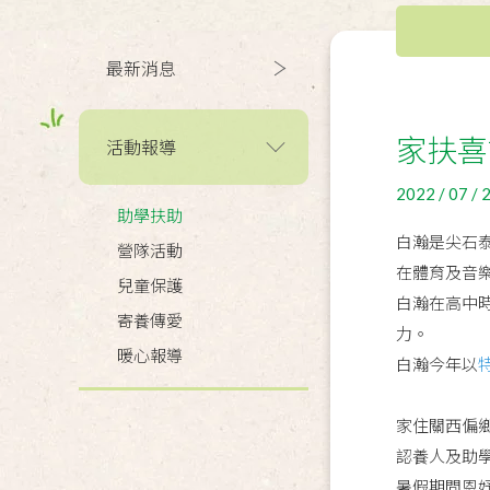
最新消息
家扶喜
活動報導
2022 / 07 / 
助學扶助
白瀚是尖石
營隊活動
在體育及音
兒童保護
白瀚在高中
寄養傳愛
力。
暖心報導
白瀚今年以
家住關西偏
認養人及助
暑假期間恩