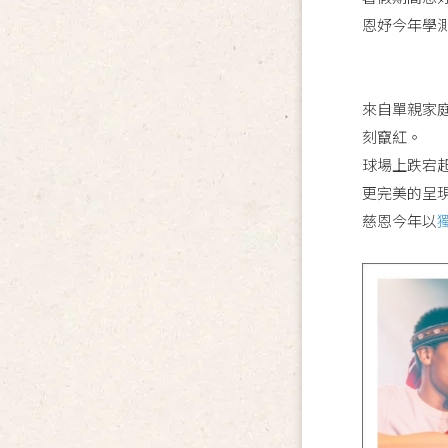
恩妤今年學
來自單親家
刻竄紅。
球場上跌宕
更完美的呈
慈恩今年以