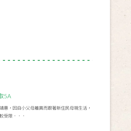
取5A
靖惠，因自小父母離異而跟著新住民母親生活，
較受限．．．