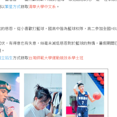
測以
繁星方式
錄取
清華大學中文系
。
庭的慈恩，從小喜歡打籃球，國高中皆為籃球校隊，高二參加全國HB
起伏，有得意也有失意，絲毫未減低慈恩對於籃球的熱情，暑假期間
現。
獨立招生
方式錄取
台灣師範大學運動競技系學士班