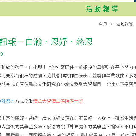
活動報導
首頁
活動報導
訊報－白瀚．恩妤．慈恩
20
泰雅族的孩子，自小與山上的外婆同住，離婚後的母親則在平地努力
樂比賽都有很棒的成績，尤其會作詞作曲演奏，並製作畢業歌曲，多
時期完成的原住民族文化研究的小論文受到大學矚目，從此立下學習
特殊選才
方式錄取
清華大學清華學院學士班
鄉山區的恩妤，曾經一度家庭經濟落在外配母親一人身上，雖然生活
學人提供的獎學金多年，感恩的說『外界提供的獎學金，讓家人不用
妤一面看書，一面照顧高齡95歲的祖母，懷抱感恩的心，是一位孝順