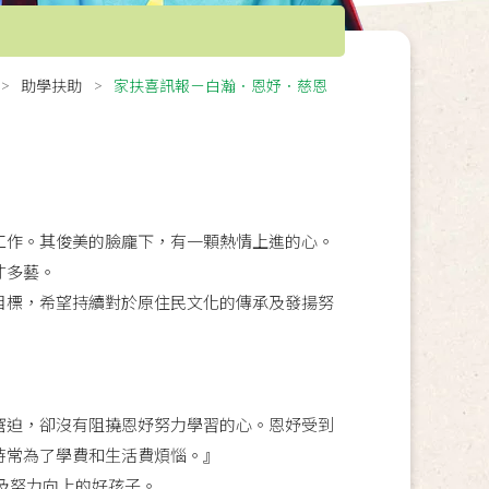
助學扶助
家扶喜訊報－白瀚．恩妤．慈恩
工作。其俊美的臉龐下，有一顆熱情上進的心。
才多藝。
目標，希望持續對於原住民文化的傳承及發揚努
窘迫，卻沒有阻撓恩妤努力學習的心。恩妤受到
時常為了學費和生活費煩惱。』
及努力向上的好孩子。