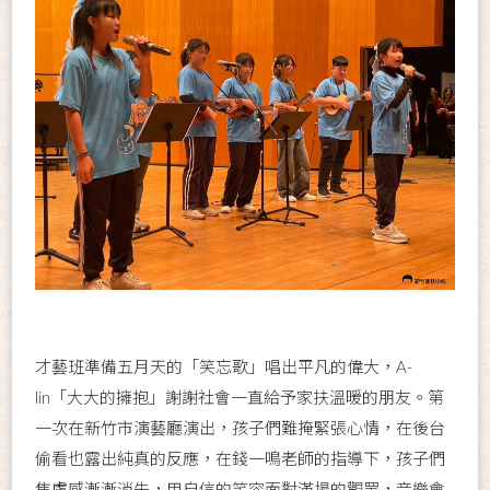
才藝班準備五月天的「笑忘歌」唱出平凡的偉大，A-
lin「大大的擁抱」謝謝社會一直給予家扶溫暖的朋友。第
一次在新竹市演藝廳演出，孩子們難掩緊張心情，在後台
偷看也露出純真的反應，在錢一鳴老師的指導下，孩子們
焦慮感漸漸消失，用自信的笑容面對滿場的觀眾，音樂會