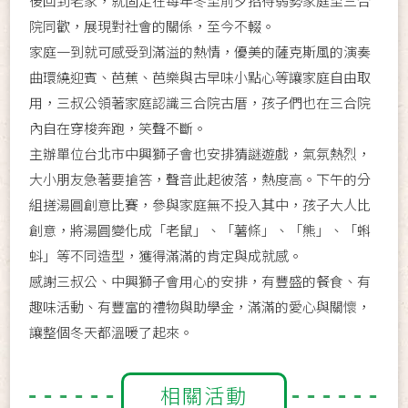
後回到老家，就固定在每年冬至前夕招待弱勢家庭至三合
院同歡，展現對社會的關係，至今不輟。
家庭一到就可感受到滿溢的熱情，優美的薩克斯風的演奏
曲環繞迎賓、芭蕉、芭樂與古早味小點心等讓家庭自由取
用，三叔公領著家庭認識三合院古厝，孩子們也在三合院
內自在穿梭奔跑，笑聲不斷。
主辦單位台北市中興獅子會也安排猜謎遊戲，氣氛熱烈，
大小朋友急著要搶答，聲音此起彼落，熱度高。下午的分
組搓湯圓創意比賽，參與家庭無不投入其中，孩子大人比
創意，將湯圓變化成「老鼠」、「薯條」、「熊」、「蝌
蚪」等不同造型，獲得滿滿的肯定與成就感。
感謝三叔公、中興獅子會用心的安排，有豐盛的餐食、有
趣味活動、有豐富的禮物與助學金，滿滿的愛心與關懷，
讓整個冬天都溫暖了起來。
相關活動