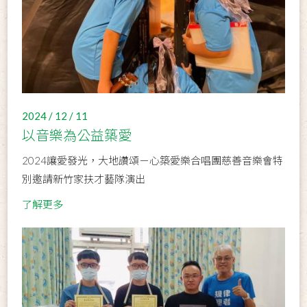
2024 / 12 / 11
以音樂為公益築愛
2024讓愛發光，大地讚頌－心築愛樂合唱團慈善音樂會特
別邀請新竹家扶才藝隊演出
了解更多