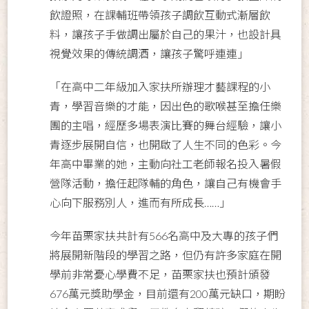
飲證照，在課輔班帶領孩子調飲互動式漸層飲
料，讓孩子手做調出屬於自己的果汁，也設計具
視覺效果的傳統調酒，讓孩子驚呼連連」
「在高中二年級加入家扶所辦理才藝課程的小
青，學習音樂的才能，因出色的歌喉甚至擔任樂
團的主唱，經歷多場表演比賽的舞台經驗，讓小
青逐步展開自信，也開啟了人生不同的色彩。今
年高中畢業的她，主動向社工老師報名投入暑假
營隊活動，擔任起隊輔的角色，讓自己有機會手
心向下服務別人，進而有所成長……」
今年苗栗家扶共計有566名高中及大專的孩子們
將展開新階段的學習之路，但仍有許多家庭在開
學前非常憂心學費不足，苗栗家扶也預計頒發
676萬元獎助學金，目前還有200萬元缺口，期盼