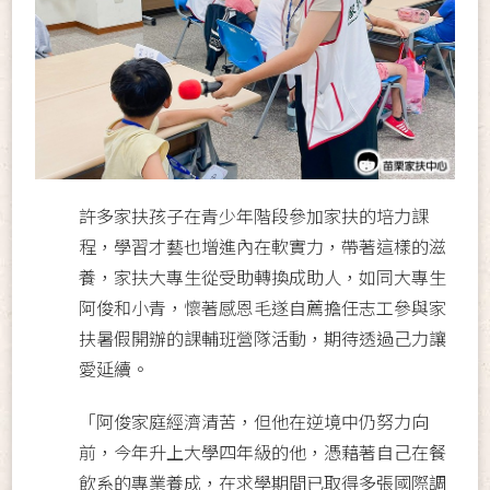
許多家扶孩子在青少年階段參加家扶的培力課
程，學習才藝也增進內在軟實力，帶著這樣的滋
養，家扶大專生從受助轉換成助人，如同大專生
阿俊和小青，懷著感恩毛遂自薦擔任志工參與家
扶暑假開辦的課輔班營隊活動，期待透過己力讓
愛延續。
「阿俊家庭經濟清苦，但他在逆境中仍努力向
前，今年升上大學四年級的他，憑藉著自己在餐
飲系的專業養成，在求學期間已取得多張國際調